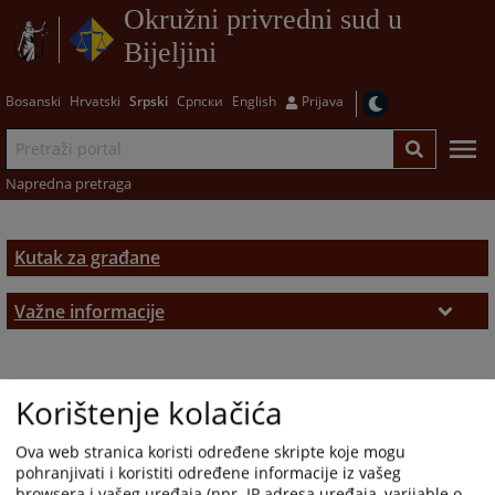
Okružni privredni sud u
Bijeljini
Bosanski
Hrvatski
Srpski
Српски
English
Prijava
Napredna pretraga
Kutak za građane
Važne informacije
Podnošenje pritužbi
Sudske takse
Korištenje kolačića
Pozivi
Ova web stranica koristi određene skripte koje mogu
pohranjivati i koristiti određene informacije iz vašeg
Zakon i propisi o privrednim društvima
browsera i vašeg uređaja (npr. IP adresa uređaja, varijable o