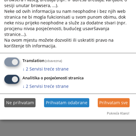
sesiji unutar browsera, ...).
Sudski vještaci i tumači
Neke od ovih informacija su nam neophodne i bez njih web
stranica ne bi mogla fukcionisati u svom punom obimu, dok
Pravna pomoć
neke nisu prijeko neophodne a služe za dodatne stvari (npr.
procjenu nivoa posjećenosti, budućeg usavršavanja
Stečajni upravnici
stranice...).
Na ovom mjestu možete dozvoliti ili uskratiti pravo na
korištenje tih informacija.
Translation
(obavezna)
↓
2
Servisi treće strane
Analitika o posjećenosti stranica
↓
2
Servisi treće strane
Ne prihvatam
Prihvatam odabrane
Prihvatam sve
Pokreće Klaro!