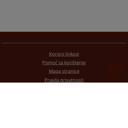
Korisni linkovi
Pomoć za korištenje
Mapa stranice
Pravila privatnosti
Redizajn web stranice je finansirala Evropska unija. Za njen sadržaj isključivo je odgovorno
Visoko sudsko i tužilačko vijeće BiH i ona ne odražava nužno stavove Evropske unije.