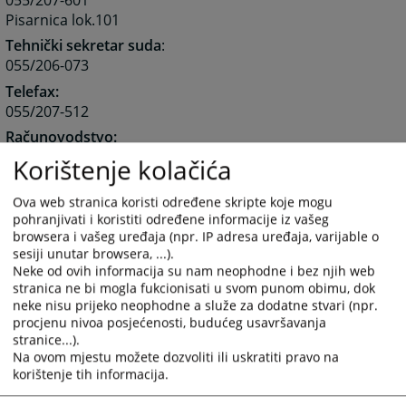
Pisarnica lok.101
Tehnički sekretar suda
:
055/206-073
Telefax:
055/207-512
Računovodstvo:
055/204-634
Korištenje kolačića
E-Mail adresa:
okprivrednisudbn@teol.net
E-Mail adresa suda:
Ova web stranica koristi određene skripte koje mogu
pohranjivati i koristiti određene informacije iz vašeg
okpsud-bijeljina@pravosudje.ba
browsera i vašeg uređaja (npr. IP adresa uređaja, varijable o
sesiji unutar browsera, ...).
Neke od ovih informacija su nam neophodne i bez njih web
NAPOMENA:
stranica ne bi mogla fukcionisati u svom punom obimu, dok
Komunikacija sa Okružnim privrednim sudom u
neke nisu prijeko neophodne a služe za dodatne stvari (npr.
Bijeljini, ostvarena elektonskom poštom (E-Mail), nema
procjenu nivoa posjećenosti, budućeg usavršavanja
obavezujući karakter i ne smatra se komunikacijom sa
stranice...).
Na ovom mjestu možete dozvoliti ili uskratiti pravo na
sudom u smislu bilo kojeg procesnog propisa
korištenje tih informacija.
(pokretanje postupka, dostavljanje podneska, davanje
izjava, izjavljivanje pravnih lijekova i slično).