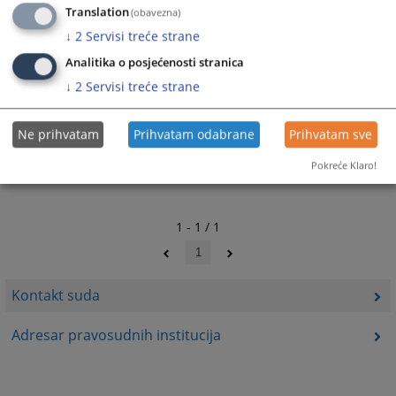
Translation
(obavezna)
↓
2
Servisi treće strane
13155
PREGLEDA
Analitika o posjećenosti stranica
↓
2
Servisi treće strane
Ne prihvatam
Prihvatam odabrane
Prihvatam sve
Pokreće Klaro!
1 - 1 / 1
1
Kontakt suda
Adresar pravosudnih institucija