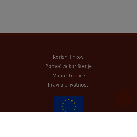
Korisni linkovi
Pomoć za korištenje
Mapa stranice
Pravila privatnosti
Redizajn web stranice je finansirala Evropska unija. Za njen sadržaj isključivo je odgovorno
Visoko sudsko i tužilačko vijeće BiH i ona ne odražava nužno stavove Evropske unije.