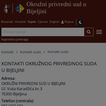
Okružni privredni sud u
Bijeljini
Bosanski
Hrvatski
Srpski
Српски
English
Prijava
Napredna pretraga
Kontakt suda
Kontakt
Kontakt suda
KONTAKTI OKRUŽNOG PRIVREDNOG SUDA
U BIJELJINI
Adresa:
OKRUŽNI PRIVREDNI SUD U BIJELJINI
Ul. Vuka Karadžića br.3
76300 Bijeljina
Telefon (centrala):
055/207-601