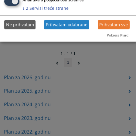
Analitika o posjećenosti stranica
↓
2
Servisi treće strane
Ne prihvatam
Prihvatam odabrane
Prihvatam sve
Pokreće Klaro!
1 - 1 / 1
1
Plan za 2026. godinu
Plan za 2025. godinu
Plan za 2024. godinu
Plan za 2023. godinu
Plan za 2022. godinu