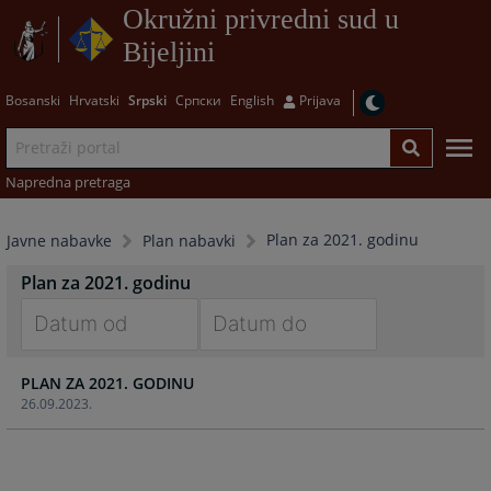
Okružni privredni sud u
Bijeljini
Bosanski
Hrvatski
Srpski
Српски
English
Prijava
Napredna pretraga
Plan za 2021. godinu
Javne nabavke
Plan nabavki
Plan za 2021. godinu
Navigate
Navigate
PLAN ZA 2021. GODINU
forward
forward
26.09.2023.
to
to
interact
interact
with
with
the
the