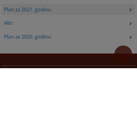
Plan za 2021. godinu
Akti
Plan za 2020. godinu
Korisni linkovi
Pomoć za korištenje
Mapa stranice
Pravila privatnosti