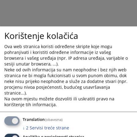
calendar
calendar
and
and
select
select
a
a
date.
date.
Korištenje kolačića
Press
Press
the
the
Ova web stranica koristi određene skripte koje mogu
question
question
pohranjivati i koristiti određene informacije iz vašeg
mark
mark
browsera i vašeg uređaja (npr. IP adresa uređaja, varijable o
sesiji unutar browsera, ...).
key
key
Neke od ovih informacija su nam neophodne i bez njih web
to
to
stranica ne bi mogla fukcionisati u svom punom obimu, dok
get
get
neke nisu prijeko neophodne a služe za dodatne stvari (npr.
the
the
procjenu nivoa posjećenosti, budućeg usavršavanja
keyboard
keyboard
stranice...).
shortcuts
shortcuts
Na ovom mjestu možete dozvoliti ili uskratiti pravo na
for
for
korištenje tih informacija.
changing
changing
dates.
dates.
Translation
(obavezna)
↓
2
Servisi treće strane