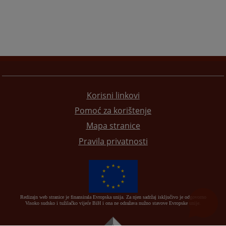
Korisni linkovi
Pomoć za korištenje
Mapa stranice
Pravila privatnosti
Redizajn web stranice je finansirala Evropska unija. Za njen sadržaj isključivo je odgovorno
Visoko sudsko i tužilačko vijeće BiH i ona ne odražava nužno stavove Evropske unije.