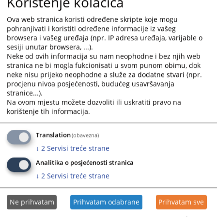
Korištenje kolačića
RJEŠENJA O IZVRŠENJU
Ova web stranica koristi određene skripte koje mogu
Pravosnažna odluka u predmetu upisa u registar poslovnih
pohranjivati i koristiti određene informacije iz vašeg
subjekata povećanja broja osnivača Društva sa ograničenom
browsera i vašeg uređaja (npr. IP adresa uređaja, varijable o
odgovornošću, na osnovu rješenja o izvršenju.
sesiji unutar browsera, ...).
Neke od ovih informacija su nam neophodne i bez njih web
22.08.2024.
stranica ne bi mogla fukcionisati u svom punom obimu, dok
neke nisu prijeko neophodne a služe za dodatne stvari (npr.
PROMJENA LICA OVLAŠTENOG ZA
procjenu nivoa posjećenosti, budućeg usavršavanja
ZASTUPANJE, PROMJENA OSNIVAČA I
stranice...).
OSNIVANJE POSLOVNIH JEDINICA
Na ovom mjestu možete dozvoliti ili uskratiti pravo na
korištenje tih informacija.
Pravosnažna odluka u predmetu upisa u registar poslovnih
subjekata promjene lica ovlaštenog za zastupanje, promjene
Translation
(obavezna)
osnivača i osnivanje poslovnih jedinica Poljoprivredne
↓
2
Servisi treće strane
zadruge.
22.08.2024.
Analitika o posjećenosti stranica
↓
2
Servisi treće strane
PROMJENA LICA OVLAŠTENOG ZA
ZASTUPANJE
Ne prihvatam
Prihvatam odabrane
Prihvatam sve