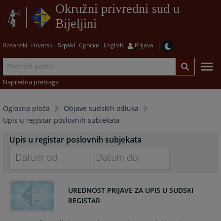
Okružni privredni sud u
Bijeljini
Bosanski
Hrvatski
Srpski
Српски
English
Prijava
Napredna pretraga
Oglasna ploča
Objave sudskih odluka
Upis u registar poslovnih subjekata
Upis u registar poslovnih subjekata
Navigate
Navigate
forward
forward
UREDNOST PRIJAVE ZA UPIS U SUDSKI
to
to
REGISTAR
interact
interact
with
with