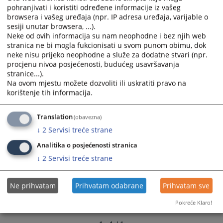
calendar
calendar
pohranjivati i koristiti određene informacije iz vašeg
browsera i vašeg uređaja (npr. IP adresa uređaja, varijable o
and
and
sesiji unutar browsera, ...).
select
select
Neke od ovih informacija su nam neophodne i bez njih web
a
a
stranica ne bi mogla fukcionisati u svom punom obimu, dok
date.
date.
neke nisu prijeko neophodne a služe za dodatne stvari (npr.
Press
Press
procjenu nivoa posjećenosti, budućeg usavršavanja
the
the
stranice...).
question
question
Na ovom mjestu možete dozvoliti ili uskratiti pravo na
korištenje tih informacija.
mark
mark
key
key
to
to
Translation
(obavezna)
get
get
↓
2
Servisi treće strane
the
the
Analitika o posjećenosti stranica
keyboard
keyboard
↓
2
Servisi treće strane
shortcuts
shortcuts
for
for
changing
changing
Ne prihvatam
Prihvatam odabrane
Prihvatam sve
dates.
dates.
Pokreće Klaro!