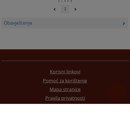
1 - 1 / 1
1
Obavještenje
Korisni linkovi
Pomoć za korištenje
Mapa stranice
Pravila privatnosti