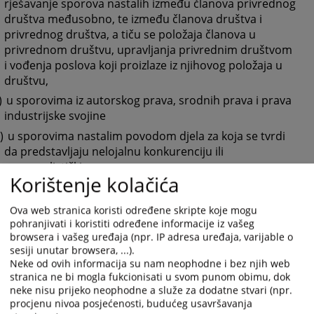
rješavanje sporova nastalih između članova privrednog
društva međusobno, te između članova društva i
privrednog društva, a tiču se položaja članova u
privrednom društvu, upravljanja privrednim društvom
i vođenja poslova koji proizlaze iz njihovog položaja u
društvu,
)
u sporovima iz autorskog prava, srodnih prava i prava
industrijske svojine
)
u sporovima nastalim povodom djela za koja se tvrdi
da predstavljaju nelojalnu konkurenciju ili
monopolistički sporazum
Korištenje kolačića
)
u postupcima stečaja i likvidacije u skladu sa zakonom,
kao i u svim sporovima koji nastanu u toku i povodom
Ova web stranica koristi određene skripte koje mogu
sprovođenja postupka stečaja i likvidacije
pohranjivati i koristiti određene informacije iz vašeg
)
u poslovima registracije pravnih lica ili samostalnih
browsera i vašeg uređaja (npr. IP adresa uređaja, varijable o
sesiji unutar browsera, ...).
preduzetnika uredjenih Zakonom o upisu poslovnih
Neke od ovih informacija su nam neophodne i bez njih web
subjekata u sudski registar
stranica ne bi mogla fukcionisati u svom punom obimu, dok
)
o sprovodjenju izvršnog postupka po pravosnažnim
neke nisu prijeko neophodne a služe za dodatne stvari (npr.
izvršnim sudskim odlukama privrednih sudova
procjenu nivoa posjećenosti, budućeg usavršavanja