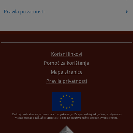
Pravila privatnosti
Korisni linkovi
Pomoć za korištenje
Mapa stranice
Pravila privatnosti
Redizajn web stranice je finansirala Evropska unija. Za njen sadržaj isključivo je odgovorno
Visoko sudsko i tužilačko vijeće BiH i ona ne odražava nužno stavove Evropske unije.