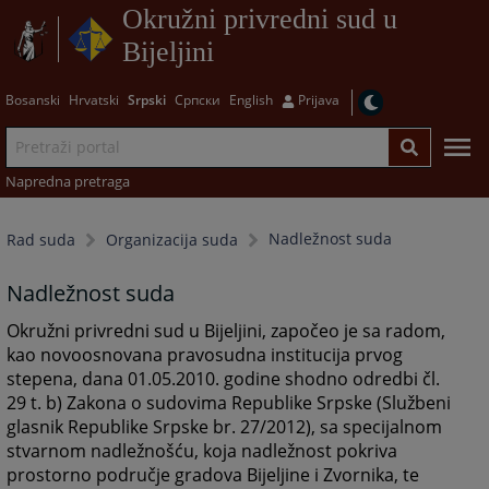
Okružni privredni sud u
Bijeljini
Bosanski
Hrvatski
Srpski
Српски
English
Prijava
Napredna pretraga
Nadležnost suda
Rad suda
Organizacija suda
Nadležnost suda
Okružni privredni sud u Bijeljini, započeo je sa radom,
kao novoosnovana pravosudna institucija prvog
stepena, dana 01.05.2010. godine shodno odredbi čl.
29 t. b) Zakona o sudovima Republike Srpske (Službeni
glasnik Republike Srpske br. 27/2012), sa specijalnom
stvarnom nadležnošću, koja nadležnost pokriva
prostorno područje gradova Bijeljine i Zvornika, te