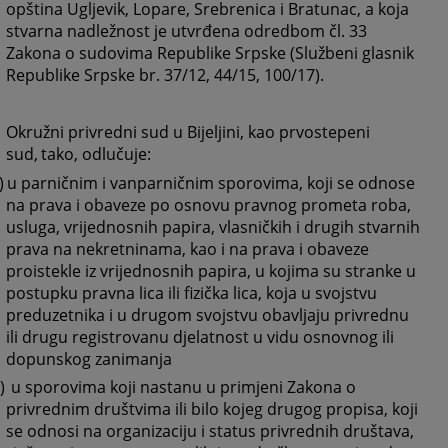
opština Ugljevik, Lopare, Srebrenica i Bratunac, a koja
stvarna nadležnost je utvrđena odredbom čl. 33
Zakona o sudovima Republike Srpske (Službeni glasnik
Republike Srpske br. 37/12, 44/15, 100/17).
Okružni privredni sud u Bijeljini, kao prvostepeni
sud,
tako, odlučuje:
)
u parničnim i vanparničnim sporovima, koji se odnose
na prava i obaveze po osnovu pravnog prometa roba,
usluga, vrijednosnih papira, vlasničkih i drugih stvarnih
prava na nekretninama, kao i na prava i obaveze
proistekle iz vrijednosnih papira, u kojima su stranke u
postupku pravna lica ili fizička lica, koja u svojstvu
preduzetnika i u drugom svojstvu obavljaju privrednu
ili drugu registrovanu djelatnost u vidu osnovnog ili
dopunskog zanimanja
)
u sporovima koji nastanu u primjeni Zakona o
privrednim društvima ili bilo kojeg drugog propisa, koji
se odnosi na organizaciju i status privrednih društava,