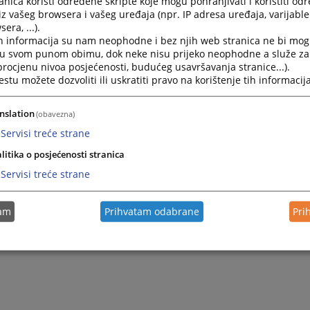
nica koristi određene skripte koje mogu pohranjivati i koristiti od
iz vašeg browsera i vašeg uređaja (npr. IP adresa uređaja, varijable 
era, ...).
h informacija su nam neophodne i bez njih web stranica ne bi mog
i u svom punom obimu, dok neke nisu prijeko neophodne a služe z
 procjenu nivoa posjećenosti, budućeg usavršavanja stranice...).
tu možete dozvoliti ili uskratiti pravo na korištenje tih informacija
nslation
(obavezna)
Servisi treće strane
litika o posjećenosti stranica
Servisi treće strane
tam
Prihvatam odabrane
Pri