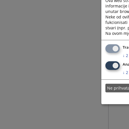
Ova web stra
informacije 
unutar brows
Neke od ovi
fukcionisat
stvari (npr.
Na ovom mjes
Tra
↓
2
Ana
↓
2
Ne prihva