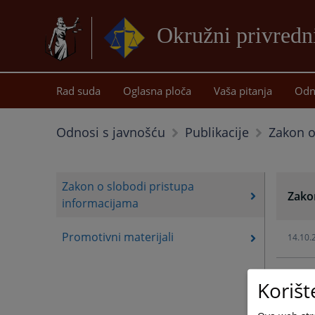
Okružni privredni
Rad suda
Oglasna ploča
Vaša pitanja
Odn
Zakon o
Odnosi s javnošću
Publikacije
Zakon o slobodi pristupa
Zako
informacijama
Promotivni materijali
14.10.
Korišt