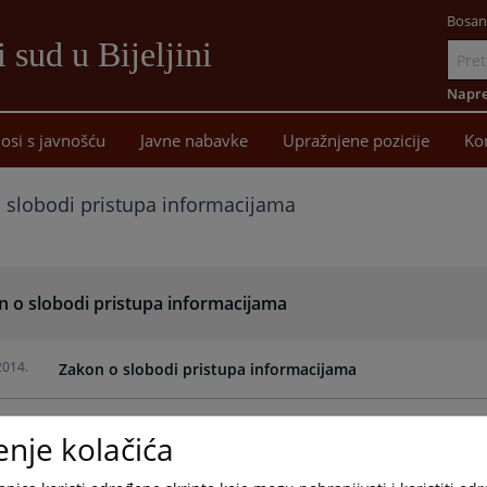
Bosan
 sud u Bijeljini
Idi
na
Napre
sadržaj
osi s javnošću
Javne nabavke
Upražnjene pozicije
Ko
 slobodi pristupa informacijama
n o slobodi pristupa informacijama
2014.
Zakon o slobodi pristupa informacijama
enje kolačića