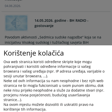
04.06.2026.
14.05.2026. godine - BH RADIO -
gostovanje
Povodom aktivnosti „Sedmica sudske nagodbe“ koja se na
inicijativu Visokog sudskog i tužilačkog savjeta BiH
organizuje u periodu 11.05.-22.05.2026. godine u svim
Korištenje kolačića
prvostepenim i drugostepenim sudovima u Bosni i
Hercegovini, predsjednica Okružnog privrednog suda u
Ova web stranica koristi određene skripte koje mogu
Bijeljini, Gužvić Božana, gostovala je na BHR1 programu
pohranjivati i koristiti određene informacije iz vašeg
uživo, u radio emisiji – „Otvoreni studio“ na temu značaja
browsera i vašeg uređaja (npr. IP adresa uređaja, varijable o
sudske nagodbe za stranke u parničnim/privrednim
sesiji unutar browsera, ...).
sporovima.
Neke od ovih informacija su nam neophodne i bez njih web
stranica ne bi mogla fukcionisati u svom punom obimu, dok
14.05.2026.
neke nisu prijeko neophodne a služe za dodatne stvari (npr.
procjenu nivoa posjećenosti, budućeg usavršavanja
stranice...).
OBAVJEŠTENJE O STUPANJU NA DUŽNOST
Na ovom mjestu možete dozvoliti ili uskratiti pravo na
NOVOIMENOVANOG SUDIJE
korištenje tih informacija.