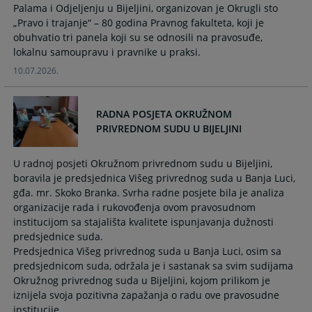
Palama i Odjeljenju u Bijeljini, organizovan je Okrugli sto
calendar
calendar
„Pravo i trajanje“ – 80 godina Pravnog fakulteta, koji je
and
and
obuhvatio tri panela koji su se odnosili na pravosuđe,
select
select
lokalnu samoupravu i pravnike u praksi.
a
a
date.
date.
10.07.2026.
Press
Press
the
the
RADNA POSJETA OKRUŽNOM
question
question
PRIVREDNOM SUDU U BIJELJINI
mark
mark
key
key
to
to
U radnoj posjeti Okružnom privrednom sudu u Bijeljini,
get
get
boravila je predsjednica Višeg privrednog suda u Banja Luci,
the
the
gđa. mr. Skoko Branka. Svrha radne posjete bila je analiza
organizacije rada i rukovođenja ovom pravosudnom
keyboard
keyboard
institucijom sa stajališta kvalitete ispunjavanja dužnosti
shortcuts
shortcuts
predsjednice suda.
for
for
Predsjednica Višeg privrednog suda u Banja Luci, osim sa
changing
changing
predsjednicom suda, održala je i sastanak sa svim sudijama
dates.
dates.
Okružnog privrednog suda u Bijeljini, kojom prilikom je
iznijela svoja pozitivna zapažanja o radu ove pravosudne
institucije.