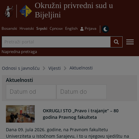
Okružni privredni sud u
Bijeljini
Bosanski
Hrvatski
Srpski
Српски
English
Prijava
Napredna pretraga
Aktuelnosti
Odnosi s javnošću
Vijesti
Aktuelnosti
Navigate
Navigate
forward
forward
OKRUGLI STO „Pravo i trajanje“ – 80
to
to
godina Pravnog fakulteta
interact
interact
with
with
Dana 09. jula 2026. godine, na Pravnom fakultetu
the
the
Univerziteta u Istočnom Sarajevu, i to u njegovu sjedištu na