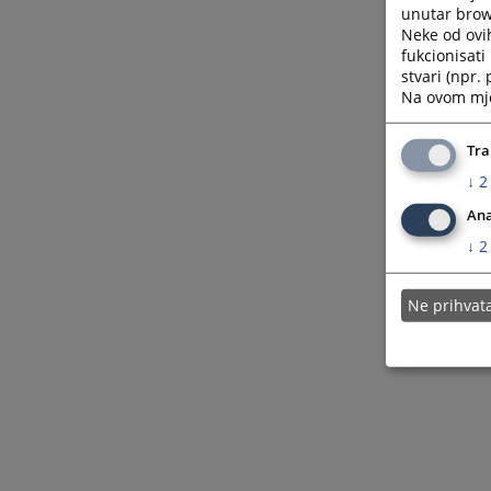
unutar brows
Neke od ovi
fukcionisat
stvari (npr.
Na ovom mjes
Tra
↓
2
Ana
↓
2
Ne prihva