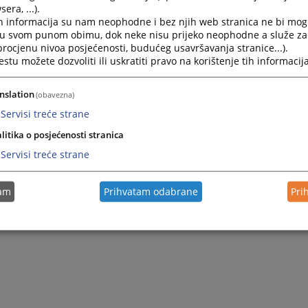
era, ...).
h informacija su nam neophodne i bez njih web stranica ne bi mog
i u svom punom obimu, dok neke nisu prijeko neophodne a služe z
 procjenu nivoa posjećenosti, budućeg usavršavanja stranice...).
tu možete dozvoliti ili uskratiti pravo na korištenje tih informacija
nslation
(obavezna)
Servisi treće strane
litika o posjećenosti stranica
Servisi treće strane
tam
Prihvatam odabrane
Pri