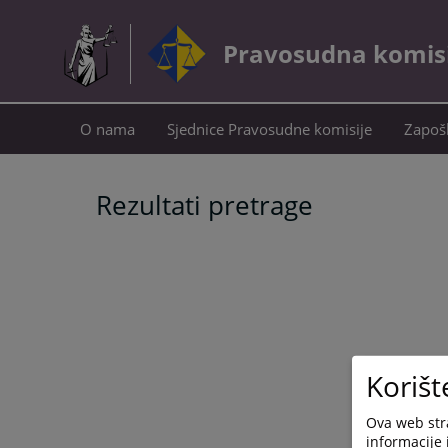
Pravosudna komisij
O nama
Sjednice Pravosudne komisije
Zapošl
Rezultati pretrage
Korišt
Ova web stra
informacije 