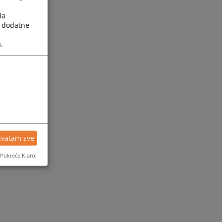
la
a dodatne
.
hvatam sve
Pokreće Klaro!