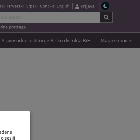
ski
Hrvatski
Srpski
Српски
English
Prijava
dna pretraga
Pravosudne institucije Brčko distrikta BiH
Mapa stranice
ređene
o sesiji