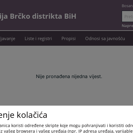
Bosan
a Brčko distrikta BiH
Idi
na
Napre
sadržaj
javanje
Liste i registri
Propisi
Odnosi sa javnošću
Nije pronađena nijedna vijest.
enje kolačića
nica koristi određene skripte koje mogu pohranjivati i koristiti od
iz vašeg browsera i vašeg uređaja (npr. IP adresa uređaja, varijable 