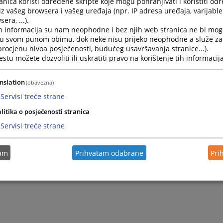
nica koristi određene skripte koje mogu pohranjivati i koristiti od
iz vašeg browsera i vašeg uređaja (npr. IP adresa uređaja, varijable 
era, ...).
ta BiH
h informacija su nam neophodne i bez njih web stranica ne bi mog
i u svom punom obimu, dok neke nisu prijeko neophodne a služe z
 procjenu nivoa posjećenosti, budućeg usavršavanja stranice...).
tu možete dozvoliti ili uskratiti pravo na korištenje tih informacija
nslation
(obavezna)
Servisi treće strane
litika o posjećenosti stranica
Servisi treće strane
tam
Prihvatam odabrane
Pri