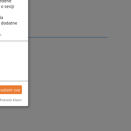
ređene
o sesiji
la
a dodatne
.
hvatam sve
Pokreće Klaro!