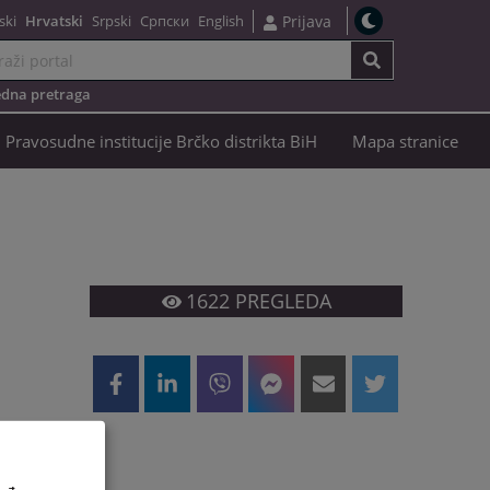
ski
Hrvatski
Srpski
Српски
English
Prijava
dna pretraga
Pravosudne institucije Brčko distrikta BiH
Mapa stranice
1622
PREGLEDA