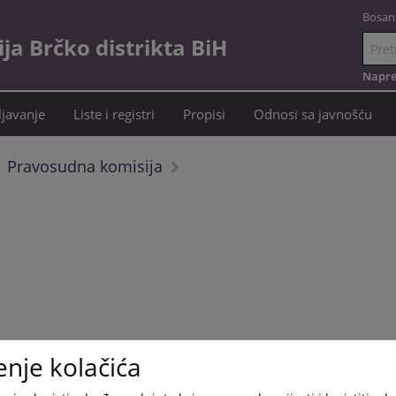
Bosan
a Brčko distrikta BiH
Idi
na
Napre
sadržaj
javanje
Liste i registri
Propisi
Odnosi sa javnošću
Pravosudna komisija
enje kolačića