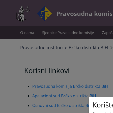
Pravosudna komisij
O nama
Sjednice Pravosudne komisije
Zapošl
Pravosudne institucije Brčko distrikta BiH
Korisni linkovi
Pravosudna komisija Brčko distrikta BiH
Apelacioni sud Brčko distrikta BiH
Korišt
Osnovni sud Brčko distrikta BiH