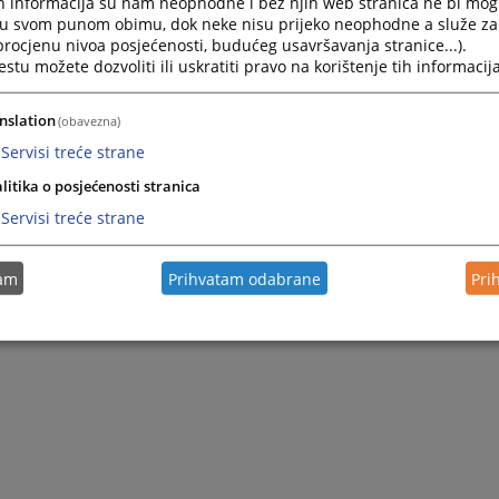
h informacija su nam neophodne i bez njih web stranica ne bi mog
i u svom punom obimu, dok neke nisu prijeko neophodne a služe z
 procjenu nivoa posjećenosti, budućeg usavršavanja stranice...).
tu možete dozvoliti ili uskratiti pravo na korištenje tih informacija
nslation
(obavezna)
Servisi treće strane
litika o posjećenosti stranica
Servisi treće strane
tam
Prihvatam odabrane
Pri