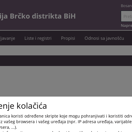
Bosan
a Brčko distrikta BiH
Idi
na
Napre
sadržaj
javanje
Liste i registri
Propisi
Odnosi sa javnošću
enje kolačića
nica koristi određene skripte koje mogu pohranjivati i koristiti od
iz vašeg browsera i vašeg uređaja (npr. IP adresa uređaja, varijable 
era, ...).