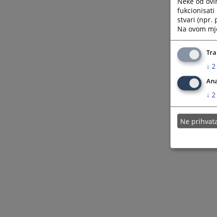
Neke od ovi
fukcionisat
stvari (npr.
Na ovom mjes
Tra
↓
2
Ana
↓
2
Ne prihva