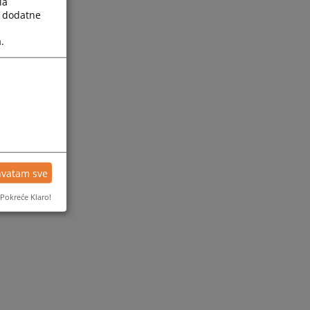
la
a dodatne
.
hvatam sve
Pokreće Klaro!