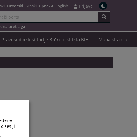
ski
Hrvatski
Srpski
Српски
English
Prijava
dna pretraga
Pravosudne institucije Brčko distrikta BiH
Mapa stranice
ređene
o sesiji