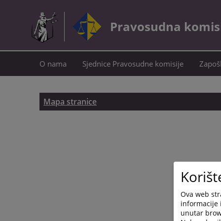
Pravosudna komisij
O nama
Sjednice Pravosudne komisije
Zapošl
Mapa stranice
Korišt
Ova web stra
informacije 
unutar brows