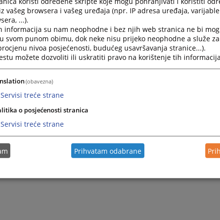
nica koristi određene skripte koje mogu pohranjivati i koristiti od
iz vašeg browsera i vašeg uređaja (npr. IP adresa uređaja, varijable 
era, ...).
2023.
Pravilnik o internom prijavljivanju korupcije i zaštiti lica
h informacija su nam neophodne i bez njih web stranica ne bi mog
pomoć Brčko distrikta BiH
i u svom punom obimu, dok neke nisu prijeko neophodne a služe z
 procjenu nivoa posjećenosti, budućeg usavršavanja stranice...).
tu možete dozvoliti ili uskratiti pravo na korištenje tih informacija
nslation
(obavezna)
Servisi treće strane
litika o posjećenosti stranica
Servisi treće strane
tam
Prihvatam odabrane
Pri