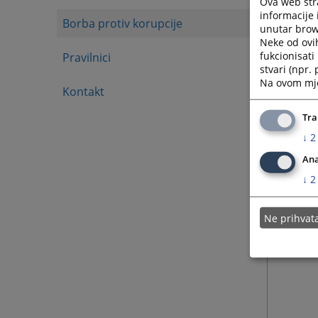
Ova web stra
informacije 
Borba protiv korupcije
unutar brows
01.02.
Neke od ovi
fukcionisat
Pravilnici
stvari (npr.
Na ovom mjes
Kontakt
Tra
↓
2
Ana
↓
2
Ne prihva