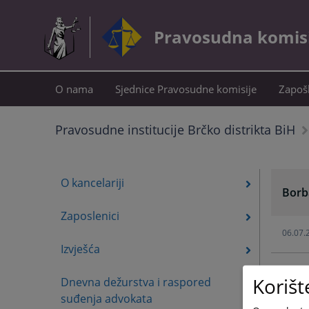
Pravosudna komisij
O nama
Sjednice Pravosudne komisije
Zapošl
Pravosudne institucije Brčko distrikta BiH
O kancelariji
Borb
Zaposlenici
06.07.
Izvješća
06.07.
Korišt
Dnevna dežurstva i raspored
suđenja advokata
21.03.