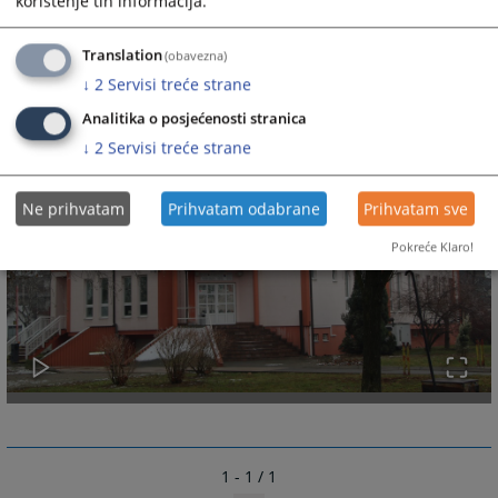
korištenje tih informacija.
Translation
(obavezna)
↓
2
Servisi treće strane
Analitika o posjećenosti stranica
↓
2
Servisi treće strane
Ne prihvatam
Prihvatam odabrane
Prihvatam sve
Pokreće Klaro!
1 - 1 / 1