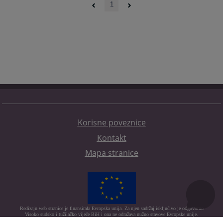
1
Korisne poveznice
Kontakt
Mapa stranice
Redizajn web stranice je finansirala Evropska unija. Za njen sadržaj isključivo je odgovorno
Visoko sudsko i tužilačko vijeće BiH i ona ne odražava nužno stavove Evropske unije.