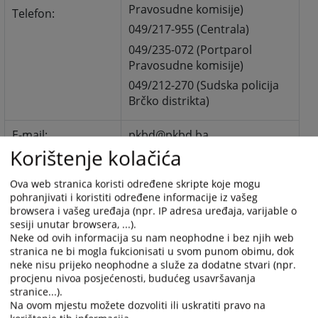
Pravosudne komisije)
Telefon:
049/217-955 (Centrala)
049/235-072 (Portparol
Pravosudne komisije)
049/212-270 (Sudska policija
Brčko distrikta)
E-mail:
pk
bd@pkbd.ba
Korištenje kolačića
JIB:
4600069620002
Ova web stranica koristi određene skripte koje mogu
E-mail za
prijavakorupcije@pkb
d.ba
pohranjivati i koristiti određene informacije iz vašeg
prijavljivanje
browsera i vašeg uređaja (npr. IP adresa uređaja, varijable o
korupcije:
sesiji unutar browsera, ...).
Neke od ovih informacija su nam neophodne i bez njih web
stranica ne bi mogla fukcionisati u svom punom obimu, dok
neke nisu prijeko neophodne a služe za dodatne stvari (npr.
procjenu nivoa posjećenosti, budućeg usavršavanja
2858
PREGLEDA
stranice...).
Na ovom mjestu možete dozvoliti ili uskratiti pravo na