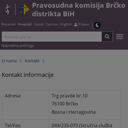
Pravosudna komisija Brčko
distrikta BiH
Bosanski
Hrvatski
Srpski
Српски
English
Prijava
Napredna pretraga
O nama
Kontakt
Kontakt informacije
Adresa:
Trg pravde br.10
76100 Brčko
Bosna i Hercegovina
Tel/Fax:
049/235-070 (Stručna služba