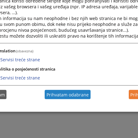
nica koristi određene skripte koje mogu pohranjivati i koristiti od
iz vašeg browsera i vašeg uređaja (npr. IP adresa uređaja, varijable 
era, ...).
h informacija su nam neophodne i bez njih web stranica ne bi mog
i u svom punom obimu, dok neke nisu prijeko neophodne a služe z
 procjenu nivoa posjećenosti, budućeg usavršavanja stranice...).
tu možete dozvoliti ili uskratiti pravo na korištenje tih informacija
nslation
(obavezna)
Servisi treće strane
litika o posjećenosti stranica
Servisi treće strane
tam
Prihvatam odabrane
Pri