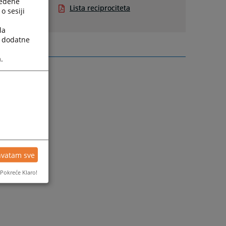
ređene
Lista reciprociteta
o sesiji
la
a dodatne
.
hvatam sve
Pokreće Klaro!