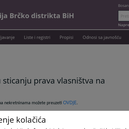
Bosan
a Brčko distrikta BiH
Idi
na
Napre
sadržaj
javanje
Liste i registri
Propisi
Odnosi sa javnošću
u sticanju prava vlasništva na
OVDJE
va na nekretninama možete preuzeti
.
enje kolačića