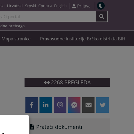
ski
Hrvatski
Srpski
Српски
English
Prijava
dna pretraga
Mapa stranice
Pravosudne institucije Brčko distrikta BiH
2268
PREGLEDA
Prateći dokumenti