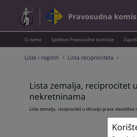
Pravosudna komisij
O nama
Sjednice Pravosudne komisije
Zapošl
Liste i registri
Lista reciprociteta
Lista zemalja, reciprocitet 
nekretninama
Lista zemalja, reciprocitet u sticanju prava vlasništ
Korišt