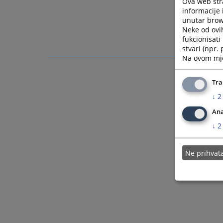
Ova web stra
informacije 
unutar brows
Neke od ovi
fukcionisat
stvari (npr.
Na ovom mjes
Tra
↓
2
Ana
↓
2
Ne prihva