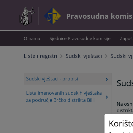
Pravosudna komisij
O nama
Sjednice Pravosudne komisije
Zapošl
Sudski vj
Liste i registri
Sudski vještaci
Sudski vještaci - propisi
Suds
Lista imenovanih sudskih vještaka
za područje Brčko distrikta BiH
Na osno
distrik
br. 19/
Korišt
na 213.
stalnim