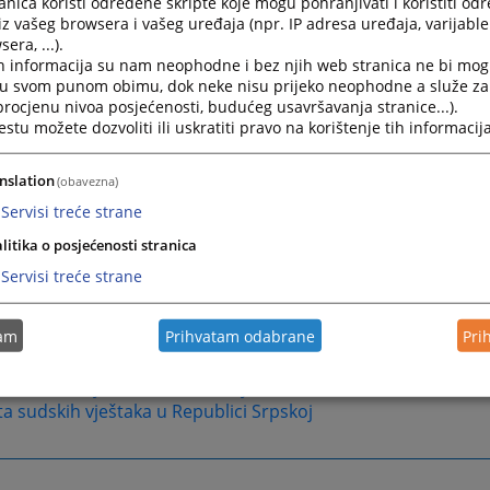
nica koristi određene skripte koje mogu pohranjivati i koristiti od
nom glasniku Brčko distrikta BiH“ broj: 15/20 dana 24.04.202
iz vašeg browsera i vašeg uređaja (npr. IP adresa uređaja, varijable 
na snagu dana 02.05.2020. godine i možete ga preuzeti
OVD
era, ...).
h informacija su nam neophodne i bez njih web stranica ne bi mog
ciju za plaćanje sudske takse u postupku imenovanja sudski
i u svom punom obimu, dok neke nisu prijeko neophodne a služe z
 pogledati
OVDJE
.
 procjenu nivoa posjećenosti, budućeg usavršavanja stranice...).
vo za izradu pečata možete preuzeti
OVDJE
tu možete dozvoliti ili uskratiti pravo na korištenje tih informacija
 1 - izjavu o ispunjavanju općih i posebnih uslova priliko
nslation
anja za sudskog vještaka možete preuzeti
OVDJE
(obavezna)
Servisi treće strane
 3 - dnevnik vještačenja možete preuzeti
OVDJE
litika o posjećenosti stranica
ntacija potrebna za imenovanje
sudskog vještaka
(preuzmi
ajuću riječ).
Servisi treće strane
ntaciju potrebnu kod ponovnog imenovanja za stalnog sud
 preuzeti
OVDJE
tam
Prihvatam odabrane
Pri
ta sudskih vještaka u Brčko distriktu BiH
ta sudskih vještaka u Federaciji BiH
ta sudskih vještaka u Republici Srpskoj