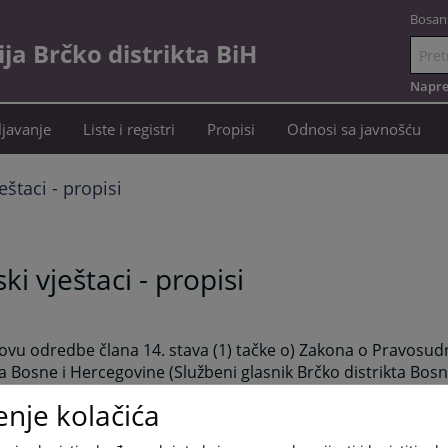
Bosan
a Brčko distrikta BiH
Idi
na
Napre
sadržaj
javanje
Liste i registri
Propisi
Odnosi sa javnošću
eštaci - propisi
ki vještaci - propisi
vu odredbe člana 14. stava (1) tačke o) Zakona o Pravosudn
ta Bosne i Hercegovine (Službeni glasnik Brčko distrikta Bos
07, 20/07 i 02/08), Pravosudna komisija Brčko distrikta Bosn
enje kolačića
 redovnoj sjednici održanoj dana 06.03.2020. godine donijela
 sudskim vještacima u Brčko distriktu BiH. Navedeni pravilni