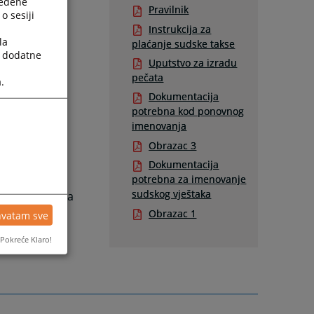
ređene
0. godine i
Pravilnik
o sesiji
JE
.
Instrukcija za
la
plaćanje sudske takse
h vještaka
a dodatne
Uputstvo za izradu
pečata
.
Dokumentacija
m ponovnog
potrebna kod ponovnog
imenovanja
Obrazac 3
te klikom na
Dokumentacija
potrebna za imenovanje
sudskog vještaka
skog vještaka
Obrazac 1
hvatam sve
Pokreće Klaro!