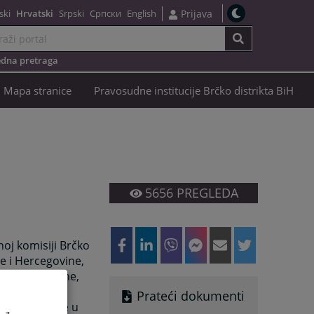
ski
Hrvatski
Srpski
Српски
English
Prijava
dna pretraga
Mapa stranice
Pravosudne institucije Brčko distrikta BiH
5656
PREGLEDA
oj komisiji Brčko
ne i Hercegovine,
e i Hercegovine,
 je Pravilnik
Prateći dokumenti
k objavljen je u