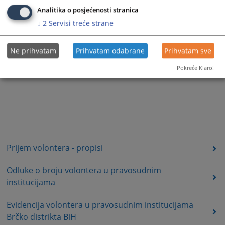
Analitika o posjećenosti stranica
↓
2
Servisi treće strane
Ne prihvatam
Prihvatam odabrane
Prihvatam sve
Pokreće Klaro!
Prijem volontera - propisi
Odluke o broju volontera u pravosudnim
institucijama
Evidencija volontera u pravosudnim institucijama
Brčko distrikta BiH