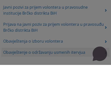
Javni pozivi za prijem volontera u pravosudne
institucije Brčko distrikta BiH
Prijava na javni poziv za prijem volontera u pravosuđu
Brčko distrikta BiH
Obavještenja o izboru volontera
Obavještenje o održavanju usmenih itervjua
Korisne poveznice
Kontakt
Mapa stranice