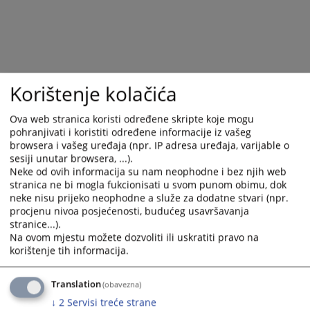
Korištenje kolačića
Ova web stranica koristi određene skripte koje mogu
pohranjivati i koristiti određene informacije iz vašeg
browsera i vašeg uređaja (npr. IP adresa uređaja, varijable o
sesiji unutar browsera, ...).
Neke od ovih informacija su nam neophodne i bez njih web
Trenutno nema vijesti
stranica ne bi mogla fukcionisati u svom punom obimu, dok
neke nisu prijeko neophodne a služe za dodatne stvari (npr.
procjenu nivoa posjećenosti, budućeg usavršavanja
stranice...).
Na ovom mjestu možete dozvoliti ili uskratiti pravo na
korištenje tih informacija.
Translation
(obavezna)
↓
2
Servisi treće strane