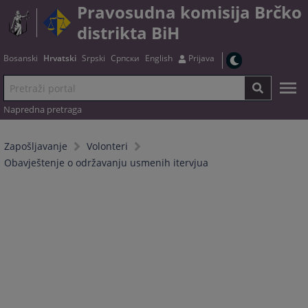
Pravosudna komisija Brčko
distrikta BiH
Bosanski
Hrvatski
Srpski
Српски
English
Prijava
Napredna pretraga
Zapošljavanje
Volonteri
Obavještenje o održavanju usmenih itervjua