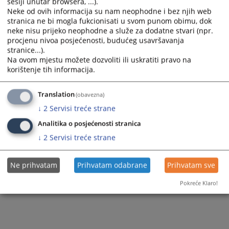
sesiji unutar browsera, ...).
Neke od ovih informacija su nam neophodne i bez njih web
stranica ne bi mogla fukcionisati u svom punom obimu, dok
neke nisu prijeko neophodne a služe za dodatne stvari (npr.
procjenu nivoa posjećenosti, budućeg usavršavanja
stranice...).
Na ovom mjestu možete dozvoliti ili uskratiti pravo na
korištenje tih informacija.
Translation
(obavezna)
↓
2
Servisi treće strane
Analitika o posjećenosti stranica
↓
2
Servisi treće strane
Ne prihvatam
Prihvatam odabrane
Prihvatam sve
Pokreće Klaro!