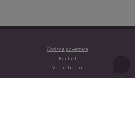
Korisne poveznice
Kontakt
Mapa stranice
Redizajn web stranice je finansirala Evropska unija. Za njen sadržaj isključivo je odgovorno
Visoko sudsko i tužilačko vijeće BiH i ona ne odražava nužno stavove Evropske unije.