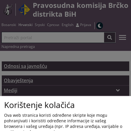
Pravosudna komisija Brčko
distrikta BiH
Bosanski
Hrvatski
Srpski
Српски
English
Prijava
Napredna pretraga
Odnosi sa javnošću
Obavještenja
Mediji
Osoba za odnose s javnošću
Pristup informacijama
Korištenje kolačića
Ova web stranica koristi određene skripte koje mogu
pohranjivati i koristiti određene informacije iz vašeg
browsera i vašeg uređaja (npr. IP adresa uređaja, varijable o