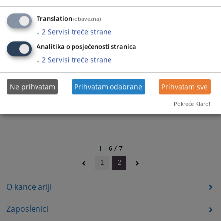
Brčko distrikta BiH broj 19/19
13.12.2023.
Translation
(obavezna)
↓
2
Servisi treće strane
Analitika o posjećenosti stranica
↓
2
Servisi treće strane
Ne prihvatam
Prihvatam odabrane
Prihvatam sve
Pokreće Klaro!
1 - 6 / 7
1
2
O kancelariji
Zaposlenici