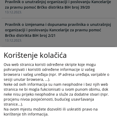
Pravilnik o unutrašnjoj organizaciji i poslovanju Kancelarije
calendar
calendar
za pravnu pomoć Brčko distrikta BiH broj 39/20
and
and
13.12.2023.
select
select
a
a
Pravilnik o izmjenama i dopunama pravilnika o unutrašnjoj
date.
date.
organizaciji i poslovanju Kancelarije za pravnu pomoć
Press
Press
Brčko distrikta BiH broj 2/21
the
the
13.12.2023.
question
question
mark
mark
Korištenje kolačića
Pravilnik o izmjenama i dopunama pravilnika o unutrašnjoj
key
key
organizaciji i poslovanju Kancelarije za pravnu pomoć
to
to
Brčko distrikta BiH 30/21
Ova web stranica koristi određene skripte koje mogu
get
get
13.12.2023.
pohranjivati i koristiti određene informacije iz vašeg
the
the
browsera i vašeg uređaja (npr. IP adresa uređaja, varijable o
keyboard
keyboard
sesiji unutar browsera, ...).
Pravilnik o izmjenama i dopunama pravilnika o unutrašnjoj
shortcuts
shortcuts
Neke od ovih informacija su nam neophodne i bez njih web
organizaciji i poslovanju Kancelarije za pravnu pomoć
for
for
stranica ne bi mogla fukcionisati u svom punom obimu, dok
Brčko distrikta BiH 7/23
neke nisu prijeko neophodne a služe za dodatne stvari (npr.
changing
changing
13.12.2023.
procjenu nivoa posjećenosti, budućeg usavršavanja
dates.
dates.
stranice...).
Pravilnik o izmjenama i dopunama pravilnika o unutrašnjoj
Na ovom mjestu možete dozvoliti ili uskratiti pravo na
korištenje tih informacija.
organizaciji i poslovanju Kancelarije za pravnu pomoć