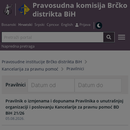
Pravosudna komisija Brčko
distrikta BiH
Bosanski
Hrvatski
Srpski
Српски
English
Prijava
Napredna pretraga
Pravosudne institucije Brčko distrikta BiH
Pravilnici
Kancelarija za pravnu pomoć
Pravilnici
Navigate
Navigate
Pravilnik o izmjenama i dopunama Pravilnika o unutrašnjoj
forward
forward
organizaciji i poslovanju Kancelarije za pravnu pomoć BD
to
to
BiH 21/26
interact
interact
05.08.2026.
with
with
the
the