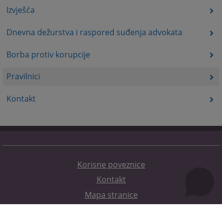
Izvješća
Dnevna dežurstva i raspored suđenja advokata
Borba protiv korupcije
Pravilnici
Kontakt
Korisne poveznice
Kontakt
Mapa stranice