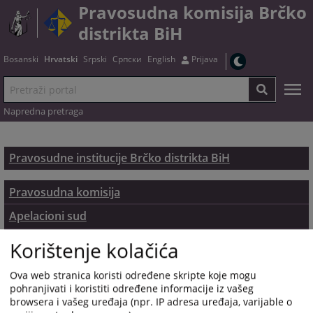
Pravosudna komisija Brčko
distrikta BiH
Bosanski
Hrvatski
Srpski
Српски
English
Prijava
Napredna pretraga
Pravosudne institucije Brčko distrikta BiH
Pravosudna komisija
Apelacioni sud
Osnovni sud
Korištenje kolačića
Tužilaštvo
Ova web stranica koristi određene skripte koje mogu
Kancelarija za pravnu pomoć
pohranjivati i koristiti određene informacije iz vašeg
browsera i vašeg uređaja (npr. IP adresa uređaja, varijable o