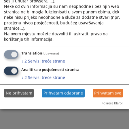
O kancelariji
Pravobranilaštvo
sesiji unutar browsera, ...).
Neke od ovih informacija su nam neophodne i bez njih web
Zaposlenici
stranica ne bi mogla fukcionisati u svom punom obimu, dok
neke nisu prijeko neophodne a služe za dodatne stvari (npr.
Izvješća
procjenu nivoa posjećenosti, budućeg usavršavanja
stranice...).
Dnevna dežurstva i raspored suđenja advokata
Na ovom mjestu možete dozvoliti ili uskratiti pravo na
korištenje tih informacija.
Borba protiv korupcije
Translation
(obavezna)
Pravilnici
↓
2
Servisi treće strane
Kontakt
Analitika o posjećenosti stranica
↓
2
Servisi treće strane
Ne prihvatam
Prihvatam odabrane
Prihvatam sve
Pokreće Klaro!