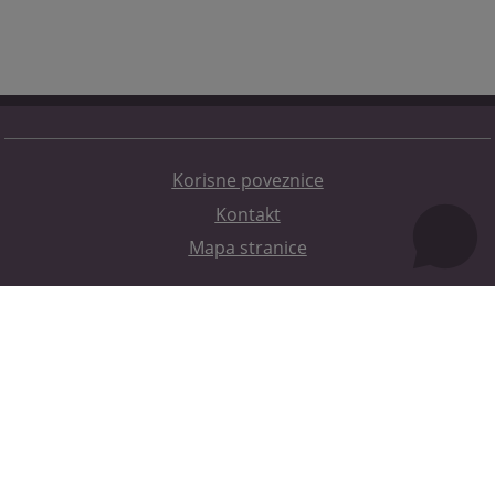
Korisne poveznice
Kontakt
Mapa stranice
Redizajn web stranice je finansirala Evropska unija. Za njen sadržaj isključivo je odgovorno
Visoko sudsko i tužilačko vijeće BiH i ona ne odražava nužno stavove Evropske unije.