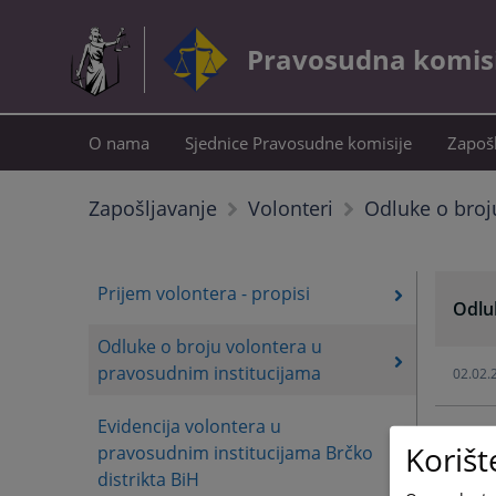
Pravosudna komisij
O nama
Sjednice Pravosudne komisije
Zapošl
Odluke o broj
Zapošljavanje
Volonteri
Prijem volontera - propisi
Odlu
Odluke o broju volontera u
pravosudnim institucijama
02.02.
Evidencija volontera u
12.09.
Korišt
pravosudnim institucijama Brčko
distrikta BiH