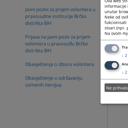
Ova web stra
10.05.
informacije 
Javni pozivi za prijem volontera u
unutar brows
pravosudne institucije Brčko
Neke od ovi
fukcionisat
distrikta BiH
stvari (npr.
Na ovom mjes
Prijava na javni poziv za prijem
volontera u pravosuđu Brčko
Tra
distrikta BiH
↓
2
Obavještenja o izboru volontera
Ana
↓
2
Obavještenje o održavanju
usmenih itervjua
Ne prihva