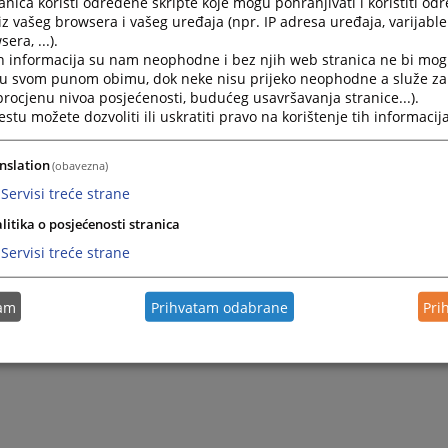
nica koristi određene skripte koje mogu pohranjivati i koristiti od
2022.
ODLUKA o broju volontera koji se primaju u pravosudne in
iz vašeg browsera i vašeg uređaja (npr. IP adresa uređaja, varijable 
era, ...).
h informacija su nam neophodne i bez njih web stranica ne bi mog
i u svom punom obimu, dok neke nisu prijeko neophodne a služe z
 procjenu nivoa posjećenosti, budućeg usavršavanja stranice...).
tu možete dozvoliti ili uskratiti pravo na korištenje tih informacija
nslation
(obavezna)
Servisi treće strane
litika o posjećenosti stranica
Servisi treće strane
tam
Prihvatam odabrane
Pri