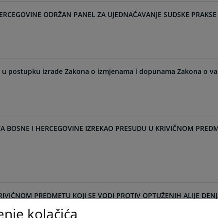
HERCEGOVINE ODRŽAN PANEL ZA UJEDNAČAVANJE SUDSKE PRAKSE 
a u postupku izrade Zakona o izmjenama i dopunama Zakona o va
A BOSNE I HERCEGOVINE IZREKAO PRESUDU U KRIVIČNOM PREDME
IVIČNOM PREDMETU KOJI SE VODI PROTIV OPTUŽENIH ALIJE DENJ
enje kolačića