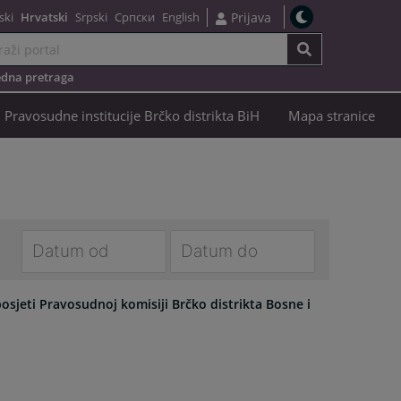
ski
Hrvatski
Srpski
Српски
English
Prijava
dna pretraga
Pravosudne institucije Brčko distrikta BiH
Mapa stranice
Navigate
Navigate
forward
forward
osjeti Pravosudnoj komisiji Brčko distrikta Bosne i
to
to
interact
interact
with
with
the
the
calendar
calendar