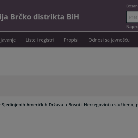
Bosan
a Brčko distrikta BiH
Idi
na
Napre
sadržaj
javanje
Liste i registri
Propisi
Odnosi sa javnošću
 Sjedinjenih Američkih Država u Bosni i Hercegovini u službenoj p