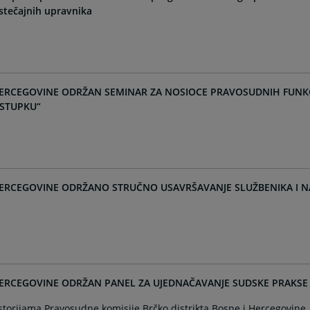
stečajnih upravnika
HERCEGOVINE ODRŽAN SEMINAR ZA NOSIOCE PRAVOSUDNIH FUNKCI
STUPKU“
 HERCEGOVINE ODRŽANO STRUČNO USAVRŠAVANJE SLUŽBENIKA I N
HERCEGOVINE ODRŽAN PANEL ZA UJEDNAČAVANJE SUDSKE PRAKSE
storijama Pravosudne komisije Brčko distrikta Bosne i Hercegovine,