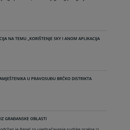
JA NA TEMU „KORIŠTENJE SKY I ANOM APLIKACIJA
AMJEŠTENIKA U PRAVOSUĐU BRČKO DISTRIKTA
 IZ GRAĐANSKE OBLASTI
 održan je Panel za ujednačavanje sudske prakse iz