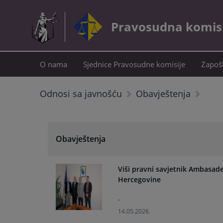
Pravosudna komisij
O nama
Sjednice Pravosudne komisije
Zapošl
Odnosi sa javnošću
Obavještenja
Obavještenja
Viši pravni savjetnik Ambasade
Hercegovine
.
14.05.2026.