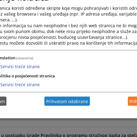
nica koristi određene skripte koje mogu pohranjivati i koristiti od
iz vašeg browsera i vašeg uređaja (npr. IP adresa uređaja, varijable 
era, ...).
U ZATVORA U TRAJANJU OD OSAM (8) GODINA
h informacija su nam neophodne i bez njih web stranica ne bi mog
i u svom punom obimu, dok neke nisu prijeko neophodne a služe z
 procjenu nivoa posjećenosti, budućeg usavršavanja stranice...).
tu možete dozvoliti ili uskratiti pravo na korištenje tih informacija
 KRIVIČNOM PREDMETU KOJI SE VODI PROTIV OPTUŽENIH ALIJE D
nslation
(obavezna)
NOG PRETRESA RADI DAVANJA ZAVRŠNE RIJEČI
Servisi treće strane
litika o posjećenosti stranica
Servisi treće strane
 u postupku izrade Pravilnika o stalnim sudskim tumačima
tam
Prihvatam odabrane
Pri
 u postupku izrade Pravilnika o programu stručnog ispita za steč