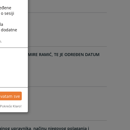
ređene
o sesiji
la
a dodatne
.
ENJAGIĆA I ADMIRE RAMIĆ, TE JE ODREĐEN DATUM
hvatam sve
Pokreće Klaro!
ajnog upravnika, načinu njegovog polaganja i