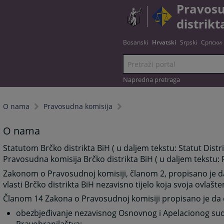
Pravosu
distrikt
Bosanski
Hrvatski
Srpski
Српски
Napredna pretraga
O nama
Pravosudna komisija
O nama
Statutom Brčko distrikta BiH ( u daljem tekstu: Statut Dist
Pravosudna komisija Brčko distrikta BiH ( u daljem tekstu:
Zakonom o Pravosudnoj komisiji, članom 2, propisano je d
vlasti Brčko distrikta BiH nezavisno tijelo koja svoja ovlaš
Članom 14 Zakona o Pravosudnoj komisiji propisano je da 
obezbjeđivanje nezavisnog Osnovnog i Apelacionog suda,
Pravobranilaštva;