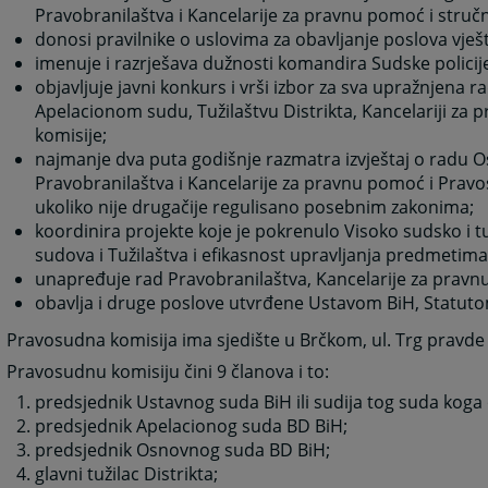
Pravobranilaštva i Kancelarije za pravnu pomoć i struč
donosi pravilnike o uslovima za obavljanje poslova vješ
imenuje i razrješava dužnosti komandira Sudske policije
objavljuje javni konkurs i vrši izbor za sva upražnjena
Apelacionom sudu, Tužilaštvu Distrikta, Kancelariji za
komisije;
najmanje dva puta godišnje razmatra izvještaj o radu Os
Pravobranilaštva i Kancelarije za pravnu pomoć i Pravos
ukoliko nije drugačije regulisano posebnim zakonima;
koordinira projekte koje je pokrenulo Visoko sudsko i tu
sudova i Tužilaštva i efikasnost upravljanja predmetima
unapređuje rad Pravobranilaštva, Kancelarije za pravn
obavlja i druge poslove utvrđene Ustavom BiH, Statutom
Pravosudna komisija ima sjedište u Brčkom, ul. Trg pravde 
Pravosudnu komisiju čini 9 članova i to:
predsjednik Ustavnog suda BiH ili sudija tog suda koga
predsjednik Apelacionog suda BD BiH;
predsjednik Osnovnog suda BD BiH;
glavni tužilac Distrikta;