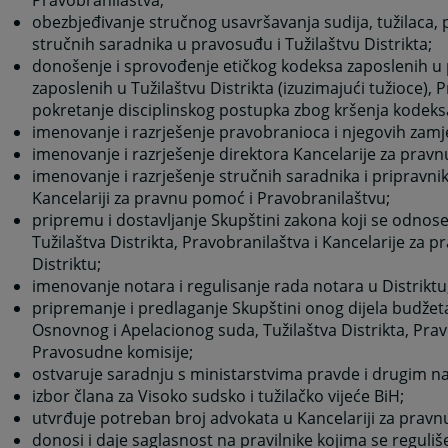
obezbjeđivanje stručnog usavršavanja sudija, tužilaca,
stručnih saradnika u pravosuđu i Tužilaštvu Distrikta;
donošenje i sprovođenje etičkog kodeksa zaposlenih u 
zaposlenih u Tužilaštvu Distrikta (izuzimajući tužioce),
pokretanje disciplinskog postupka zbog kršenja kodeks
imenovanje i razrješenje pravobranioca i njegovih zamj
imenovanje i razrješenje direktora Kancelarije za prav
imenovanje i razrješenje stručnih saradnika i pripravn
Kancelariji za pravnu pomoć i Pravobranilaštvu;
pripremu i dostavljanje Skupštini zakona koji se odnos
Tužilaštva Distrikta, Pravobranilaštva i Kancelarije za 
Distriktu;
imenovanje notara i regulisanje rada notara u Distriktu
pripremanje i predlaganje Skupštini onog dijela budžeta
Osnovnog i Apelacionog suda, Tužilaštva Distrikta, Prav
Pravosudne komisije;
ostvaruje saradnju s ministarstvima pravde i drugim na
izbor člana za Visoko sudsko i tužilačko vijeće BiH;
utvrđuje potreban broj advokata u Kancelariji za prav
donosi i daje saglasnost na pravilnike kojima se reguliš