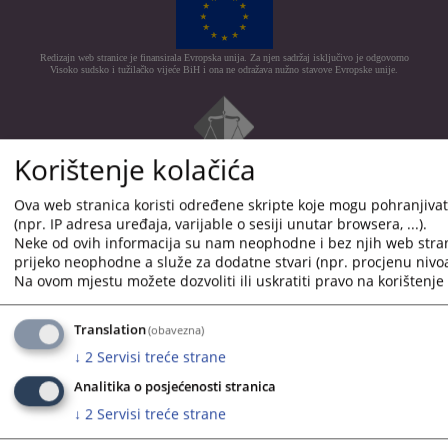
Redizajn web stranice je finansirala Evropska unija. Za njen sadržaj isključivo je odgovorno
Visoko sudsko i tužilačko vijeće BiH i ona ne odražava nužno stavove Evropske unije.
Korištenje kolačića
© 2021
Visoko sudbeno i tužiteljsko vijeće
Ova web stranica koristi određene skripte koje mogu pohranjivati
(npr. IP adresa uređaja, varijable o sesiji unutar browsera, ...).
Neke od ovih informacija su nam neophodne i bez njih web stra
prijeko neophodne a služe za dodatne stvari (npr. procjenu nivoa
Na ovom mjestu možete dozvoliti ili uskratiti pravo na korištenje 
Translation
(obavezna)
↓
2
Servisi treće strane
Analitika o posjećenosti stranica
↓
2
Servisi treće strane