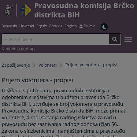
Pravosudna komisija Brčko
distrikta BiH
Bosanski
Hrvatski
Srpski
Српски
English
Prijava
Napredna pretraga
Prijem volontera - propisi
Zapošljavanje
Volonteri
Prijem volontera - propisi
U skladu s potrebama pravosudnih institucija i
odobrenim sredstvima u budžetu pravosuđa Brčko
distrikta BiH, utvrđuje se broj volontera u pravosuđu.
Pravosudna komisija Brčko distrikta BiH, može primati
volontere, a radi sticanja radnog iskustva za rad u
pravosuđu bez zasnivanja radnog odnosa (član 56.
Zakona o službenicima i namještenicima u pravosuđu