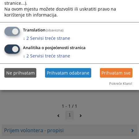
stranice...).
Na ovom mjestu možete dozvoliti ili uskratiti pravo na
korištenje tih informacija.
Translation
(obavezna)
↓
2
Servisi treće strane
Analitika o posjećenosti stranica
↓
2
Servisi treće strane
Ne prihvatam
Prihvatam odabrane
Prihvatam sve
Pokreće Klaro!
1 - 1 / 1
1
Prijem volontera - propisi