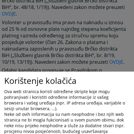
Brčko distrikta BiH („Službeni glasnik Brčko distrikta
BiH“, br. 48/18, 1/19)). Navedeni zakon možete preuzeti
OVDJE
.
Volonter u pravosuđu ima pravo na naknadu u iznosu
od 25 % od osnovne plate najnižeg stepena koeficijenta
platnog razreda određenog za stručnu spremu koju
posjeduje volonter (član 26. Zakona o platama i
naknadama zaposlenih u pravosuđu Brčko distrikta
BiH („Službeni glasnik Brčko distrikta BiH“, br. 8/19,
10/19, 13/19)). Navedeni zakon možete preuzeti
OVDJE
.
Odabir kandidata propisuje se Pravilnikom o
zapošljavanju („Službeni glasnik Brčko distrikta BiH“, br.
Korištenje kolačića
1/19), koji možete preuzeti
OVDJE
, a način obavljanja
volonterskog rada propisuje se Pravilnikom o radu
Ova web stranica koristi određene skripte koje mogu
(„Službeni glasnik Brčko distrikta BiH“, br. 1/19), koji
pohranjivati i koristiti određene informacije iz vašeg
browsera i vašeg uređaja (npr. IP adresa uređaja, varijable o
možete preuzeti
OVDJE
.
sesiji unutar browsera, ...).
Neke od ovih informacija su nam neophodne i bez njih web
901
PREGLEDA
stranica ne bi mogla fukcionisati u svom punom obimu, dok
neke nisu prijeko neophodne a služe za dodatne stvari (npr.
procjenu nivoa posjećenosti, budućeg usavršavanja