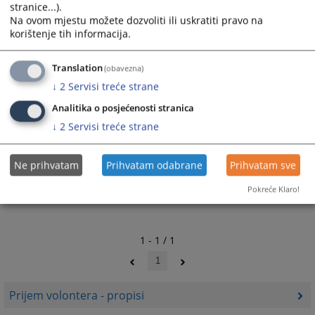
stranice...).
Na ovom mjestu možete dozvoliti ili uskratiti pravo na
korištenje tih informacija.
Translation
(obavezna)
↓
2
Servisi treće strane
Analitika o posjećenosti stranica
↓
2
Servisi treće strane
Ne prihvatam
Prihvatam odabrane
Prihvatam sve
Pokreće Klaro!
1 - 1 / 1
1
Prijem volontera - propisi