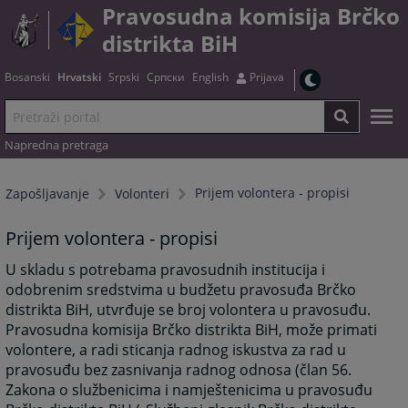
Pravosudna komisija Brčko
distrikta BiH
Bosanski
Hrvatski
Srpski
Српски
English
Prijava
Napredna pretraga
Prijem volontera - propisi
Zapošljavanje
Volonteri
Prijem volontera - propisi
U skladu s potrebama pravosudnih institucija i
odobrenim sredstvima u budžetu pravosuđa Brčko
distrikta BiH, utvrđuje se broj volontera u pravosuđu.
Pravosudna komisija Brčko distrikta BiH, može primati
volontere, a radi sticanja radnog iskustva za rad u
pravosuđu bez zasnivanja radnog odnosa (član 56.
Zakona o službenicima i namještenicima u pravosuđu