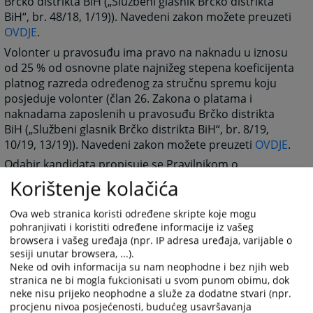
Brčko distrikta BiH („Službeni glasnik Brčko distrikta
BiH“, br. 48/18, 1/19)). Navedeni zakon možete preuzeti
OVDJE
.
Volonter u pravosuđu ima pravo na naknadu u iznosu
od 25 % od osnovne plate najnižeg stepena koeficijenta
platnog razreda određenog za stručnu spremu koju
posjeduje volonter (član 26. Zakona o platama i
naknadama zaposlenih u pravosuđu Brčko distrikta
BiH („Službeni glasnik Brčko distrikta BiH“, br. 8/19,
10/19, 13/19)). Navedeni zakon možete preuzeti
OVDJE
.
Odabir kandidata propisuje se Pravilnikom o
zapošljavanju („Službeni glasnik Brčko distrikta BiH“, br.
Korištenje kolačića
1/19), koji možete preuzeti
OVDJE
, a način obavljanja
volonterskog rada propisuje se Pravilnikom o radu
Ova web stranica koristi određene skripte koje mogu
(„Službeni glasnik Brčko distrikta BiH“, br. 1/19), koji
pohranjivati i koristiti određene informacije iz vašeg
browsera i vašeg uređaja (npr. IP adresa uređaja, varijable o
možete preuzeti
OVDJE
.
sesiji unutar browsera, ...).
Neke od ovih informacija su nam neophodne i bez njih web
903
PREGLEDA
stranica ne bi mogla fukcionisati u svom punom obimu, dok
neke nisu prijeko neophodne a služe za dodatne stvari (npr.
procjenu nivoa posjećenosti, budućeg usavršavanja