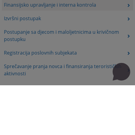
Finansijsko upravljanje i interna kontrola
Izvršni postupak
Postupanje sa djecom i maloljetnicima u krivičnom
postupku
Registracija poslovnih subjekata
Sprečavanje pranja novca i finansiranja terorističkih
aktivnosti
Korisne poveznice
Kontakt
Mapa stranice