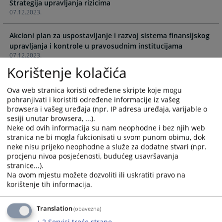
Strategija upravljanja rizicima
the
the
07.12.2023.
calendar
calendar
and
and
Akcioni plan za uspostavljanje i razvoj sistema finansijskog
select
select
upravljanja i kontrole u pravosudnim institucijama
a
a
07.12.2023.
date.
date.
Korištenje kolačića
Press
Press
the
the
Ova web stranica koristi određene skripte koje mogu
question
question
pohranjivati i koristiti određene informacije iz vašeg
mark
mark
browsera i vašeg uređaja (npr. IP adresa uređaja, varijable o
key
key
sesiji unutar browsera, ...).
to
to
Neke od ovih informacija su nam neophodne i bez njih web
get
get
stranica ne bi mogla fukcionisati u svom punom obimu, dok
the
the
neke nisu prijeko neophodne a služe za dodatne stvari (npr.
procjenu nivoa posjećenosti, budućeg usavršavanja
keyboard
keyboard
stranice...).
shortcuts
shortcuts
Na ovom mjestu možete dozvoliti ili uskratiti pravo na
for
for
korištenje tih informacija.
changing
changing
dates.
dates.
Translation
(obavezna)
↓
2
Servisi treće strane