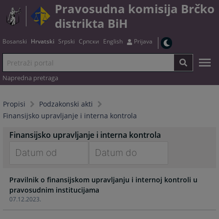
Pravosudna komisija Brčko
distrikta BiH
Bosanski
Hrvatski
Srpski
Српски
English
Prijava
Napredna pretraga
Propisi
Podzakonski akti
Finansijsko upravljanje i interna kontrola
Finansijsko upravljanje i interna kontrola
Navigate
Navigate
Pravilnik o finansijskom upravljanju i internoj kontroli u
forward
forward
pravosudnim institucijama
to
to
07.12.2023.
interact
interact
with
with