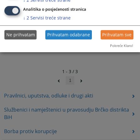
Analitika o posjećenosti stranica
↓
2
Servisi treće strane
Ne prihvatam
Prihvatam odabrane
Prihvatam sve
Pokreće Klaro!
1 - 3 / 3
1
Pravilnici, uputstva, odluke i drugi akti
Službenici i namještenici u pravosudju Brčko distrikta
BiH
Borba protiv korupcije