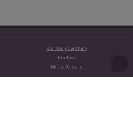
Korisne poveznice
Kontakt
Mapa stranice
Redizajn web stranice je finansirala Evropska unija. Za njen sadržaj isključivo je odgovorno
Visoko sudsko i tužilačko vijeće BiH i ona ne odražava nužno stavove Evropske unije.