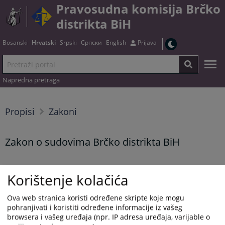
Pravosudna komisija Brčko
distrikta BiH
Bosanski
Hrvatski
Srpski
Српски
English
Prijava
Napredna pretraga
Propisi
Zakoni
Zakon o sudovima Brčko distrikta BiH
Korištenje kolačića
Tekst zakona možete preuzeti
OVDJE
Prikazana vijest je na
:
Hrvatski jezik
Ova web stranica koristi određene skripte koje mogu
pohranjivati i koristiti određene informacije iz vašeg
Vijest dostupna još na
:
Bosanski jezik
Српски језик
browsera i vašeg uređaja (npr. IP adresa uređaja, varijable o