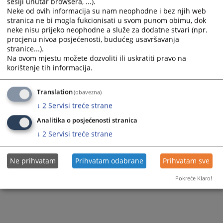
77
PREGLEDA
sesiji unutar browsera, ...).
Neke od ovih informacija su nam neophodne i bez njih web
stranica ne bi mogla fukcionisati u svom punom obimu, dok
neke nisu prijeko neophodne a služe za dodatne stvari (npr.
procjenu nivoa posjećenosti, budućeg usavršavanja
stranice...).
Na ovom mjestu možete dozvoliti ili uskratiti pravo na
korištenje tih informacija.
Translation
(obavezna)
↓
2
Servisi treće strane
Analitika o posjećenosti stranica
↓
2
Servisi treće strane
Ne prihvatam
Prihvatam odabrane
Prihvatam sve
Pokreće Klaro!