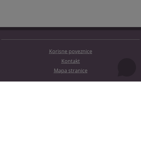
Korisne poveznice
Kontakt
Mapa stranice
Redizajn web stranice je finansirala Evropska unija. Za njen sadržaj isključivo je odgovorno
Visoko sudsko i tužilačko vijeće BiH i ona ne odražava nužno stavove Evropske unije.