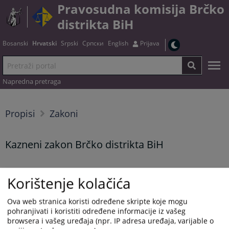
Pravosudna komisija Brčko
distrikta BiH
Bosanski
Hrvatski
Srpski
Српски
English
Prijava
Napredna pretraga
Propisi
Zakoni
Kazneni zakon Brčko distrikta BiH
Korištenje kolačića
Tekst zakona možete preuzeti
OVDJE
Prikazana vijest je na
:
Hrvatski jezik
Ova web stranica koristi određene skripte koje mogu
pohranjivati i koristiti određene informacije iz vašeg
Vijest dostupna još na
:
Bosanski jezik
Српски језик
browsera i vašeg uređaja (npr. IP adresa uređaja, varijable o