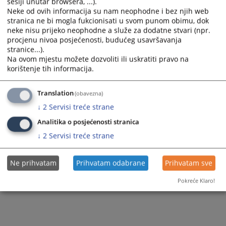
102
PREGLEDA
sesiji unutar browsera, ...).
Neke od ovih informacija su nam neophodne i bez njih web
stranica ne bi mogla fukcionisati u svom punom obimu, dok
neke nisu prijeko neophodne a služe za dodatne stvari (npr.
procjenu nivoa posjećenosti, budućeg usavršavanja
stranice...).
Na ovom mjestu možete dozvoliti ili uskratiti pravo na
korištenje tih informacija.
Translation
(obavezna)
↓
2
Servisi treće strane
Analitika o posjećenosti stranica
↓
2
Servisi treće strane
Ne prihvatam
Prihvatam odabrane
Prihvatam sve
Pokreće Klaro!