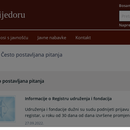
Bosan
ijedoru
Idi
na
Napre
sadržaj
osi s javnošću
Javne nabavke
Kontakt
Često postavljana pitanja
 postavljana pitanja
Informacije o Registru udruženja i fondacija
Udruženja i fondacije dužni su sudu podnijeti prijavu 
registar, u roku od 30 dana od dana izvršene promjen
27.09.2022.