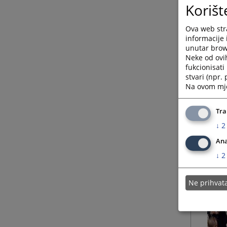
Korišt
Ova web stra
informacije 
unutar brows
Neke od ovi
fukcionisat
stvari (npr.
Na ovom mjes
Tra
↓
2
Ana
↓
2
Ne prihva