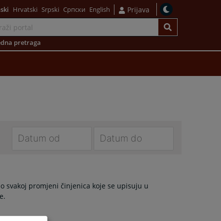
ski
Hrvatski
Srpski
Српски
English
Prijava
dna pretraga
Navigate
Navigate
forward
forward
to
to
o svakoj promjeni činjenica koje se upisuju u
interact
interact
e.
with
with
the
the
calendar
calendar