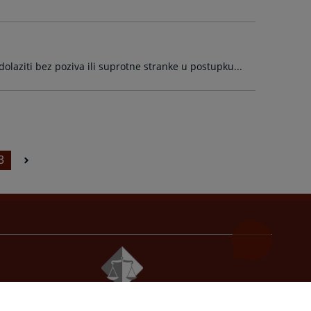
olaziti bez poziva ili suprotne stranke u postupku...
3
© 2021
Visoko sudsko i tužilačko vijeće