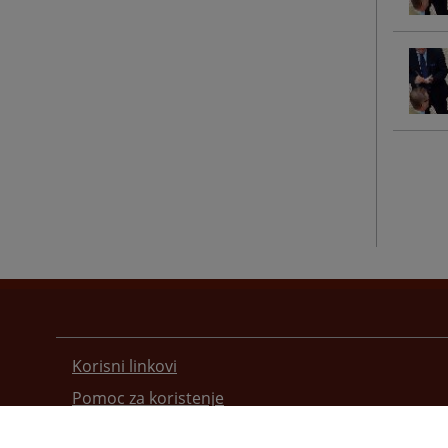
Korisni linkovi
Pomoc za koristenje
Mapa stranice