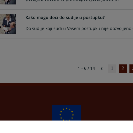
Kako mogu doći do sudije u postupku?
Do sudije koji sudi u Vašem postupku nije dozvoljeno d
1 - 6 / 14
1
2
Redizajn web stranice je finansirala Evropska unija. Za njen sadržaj isključivo je odgovorno
Visoko sudsko i tužilačko vijeće BiH i ona ne odražava nužno stavove Evropske unije.