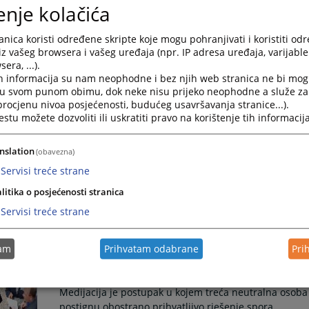
enje kolačića
Obavijest o upisu registracije udruženja građana
nica koristi određene skripte koje mogu pohranjivati i koristiti od
Poslovi upisa registracije udruženja građana
iz vašeg browsera i vašeg uređaja (npr. IP adresa uređaja, varijable 
era, ...).
28.02.2018.
h informacija su nam neophodne i bez njih web stranica ne bi mog
i u svom punom obimu, dok neke nisu prijeko neophodne a služe z
Sporazumni razvod braka
 procjenu nivoa posjećenosti, budućeg usavršavanja stranice...).
tu možete dozvoliti ili uskratiti pravo na korištenje tih informacija
Kao jedan od zakonom predviđenih načina prestanka 
supružnika o razvodu braka.
nslation
(obavezna)
Servisi treće strane
Kako sudovi uzimaju predmete u rad?
litika o posjećenosti stranica
U Osnovnom sudu u Prijedoru kao i u ostalim sudovim
Servisi treće strane
utvrđenim pravilima.
tam
Prihvatam odabrane
Pri
Šta je medijacija?
Medijacija je postupak u kojem treća neutralna osob
postignu obostrano prihvatljivo rješenje spora.