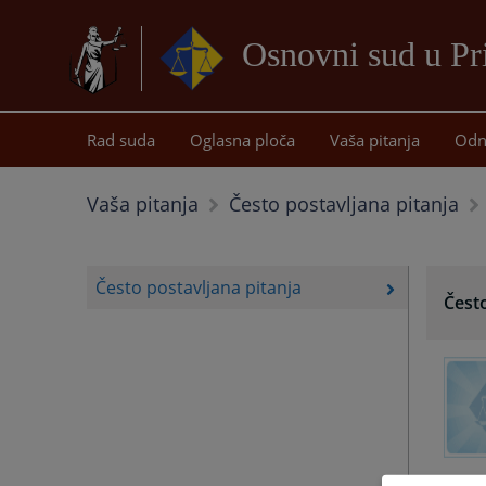
Osnovni sud u Pr
Rad suda
Oglasna ploča
Vaša pitanja
Odn
Vaša pitanja
Često postavljana pitanja
Često postavljana pitanja
Često