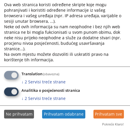
and
and
Ova web stranica koristi određene skripte koje mogu
pohranjivati i koristiti određene informacije iz vašeg
select
select
browsera i vašeg uređaja (npr. IP adresa uređaja, varijable o
a
a
sesiji unutar browsera, ...).
date.
date.
Neke od ovih informacija su nam neophodne i bez njih web
Press
Press
stranica ne bi mogla fukcionisati u svom punom obimu, dok
the
the
neke nisu prijeko neophodne a služe za dodatne stvari (npr.
question
question
procjenu nivoa posjećenosti, budućeg usavršavanja
stranice...).
mark
mark
Trenutno nema vijesti
Na ovom mjestu možete dozvoliti ili uskratiti pravo na
key
key
korištenje tih informacija.
to
to
get
get
Translation
(obavezna)
the
the
keyboard
keyboard
↓
2
Servisi treće strane
shortcuts
shortcuts
Analitika o posjećenosti stranica
for
for
↓
2
Servisi treće strane
changing
changing
dates.
dates.
Ne prihvatam
Prihvatam odabrane
Prihvatam sve
Pokreće Klaro!