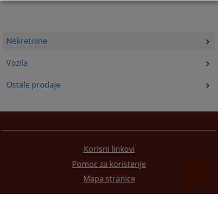
Nekretnine
Vozila
Ostale prodaje
Korisni linkovi
Pomoc za koristenje
Mapa stranice