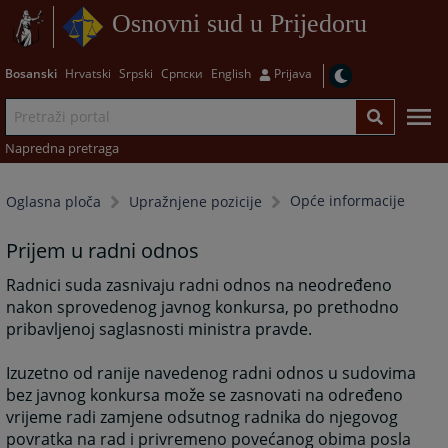
Osnovni sud u Prijedoru
Bosanski
Hrvatski
Srpski
Српски
English
Prijava
Napredna pretraga
Opće informacije
Oglasna ploča
Upražnjene pozicije
Prijem u radni odnos
Radnici suda zasnivaju radni odnos na neodređeno
nakon sprovedenog javnog konkursa, po prethodno
pribavljenoj saglasnosti ministra pravde.
Izuzetno od ranije navedenog radni odnos u sudovima
bez javnog konkursa može se zasnovati na određeno
vrijeme radi zamjene odsutnog radnika do njegovog
povratka na rad i privremeno povećanog obima posla