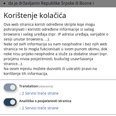
da je državljanin Republike Srpske ili Bosne i
Hercegovine,
Korištenje kolačića
da je stariji od 18 godina,
da ima opštu zdravstvenu sposobnost,
Ova web stranica koristi određene skripte koje mogu
da nije osuđivan za krivično djelo na bezuslovnu
pohranjivati i koristiti određene informacije iz vašeg
kaznu zatvora od najmanje šest mjeseci ili za
browsera i vašeg uređaja (npr. IP adresa uređaja, varijable o
krivično djelo koje ga čini nepodobnim za obavljanje
sesiji unutar browsera, ...).
poslova u sudu,
Neke od ovih informacija su nam neophodne i bez njih web
da nije otpušten iz organa uprave kao rezultat
stranica ne bi mogla fukcionisati u svom punom obimu, dok
neke nisu prijeko neophodne a služe za dodatne stvari (npr.
disciplinske mjere na bilo kojem nivou vlasti u Bosni
procjenu nivoa posjećenosti, budućeg usavršavanja
i Hercegovini tri godine prije objavljivanja konkursa.
stranice...).
Na ovom mjestu možete dozvoliti ili uskratiti pravo na
Posebni uslovi su:
korištenje tih informacija.
odgovarajuća stručna sprema,
potrebno radno iskustvo u traženom stepenu
Translation
(obavezna)
obrazovanja i
drugi uslovi utvrđeni zakonom, drugim propisima ili
↓
2
Servisi treće strane
pravilnikom o unutrašnjoj organizaciji i
Analitika o posjećenosti stranica
sistematizaciji radnih mjesta u sudu.
↓
2
Servisi treće strane
Prijava za učešće na javnom konkursu se podnosi u roku od 15 dana