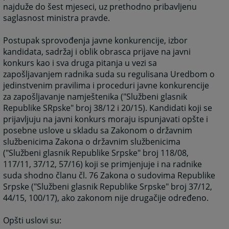
najduže do šest mjeseci, uz prethodno pribavljenu
saglasnost ministra pravde.
Postupak sprovođenja javne konkurencije, izbor
kandidata, sadržaj i oblik obrasca prijave na javni
konkurs kao i sva druga pitanja u vezi sa
zapošljavanjem radnika suda su regulisana Uredbom o
jedinstvenim pravilima i proceduri javne konkurencije
za zapošljavanje namještenika ("Službeni glasnik
Republike SRpske" broj 38/12 i 20/15). Kandidati koji se
prijavljuju na javni konkurs moraju ispunjavati opšte i
posebne uslove u skladu sa Zakonom o državnim
službenicima Zakona o državnim službenicima
("Službeni glasnik Republike Srpske" broj 118/08,
117/11, 37/12, 57/16) koji se primjenjuje i na radnike
suda shodno članu čl. 76 Zakona o sudovima Republike
Srpske ("Službeni glasnik Republike Srpske" broj 37/12,
44/15, 100/17), ako zakonom nije drugačije određeno.
Opšti uslovi su: