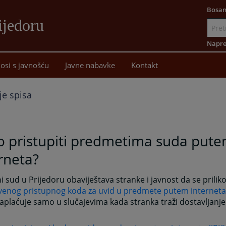
Bosan
ijedoru
Idi
na
Napre
sadržaj
osi s javnošću
Javne nabavke
Kontakt
je spisa
o pristupiti predmetima suda put
rneta?
 sud u Prijedoru obaviještava stranke i javnost da se prilik
venog pristupnog koda za uvid u predmete putem interneta 
aplaćuje samo u slučajevima kada stranka traži dostavljanj