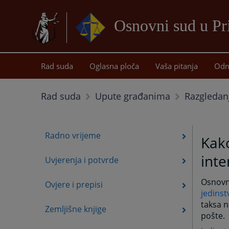
Osnovni sud u Pr
Rad suda
Oglasna ploča
Vaša pitanja
Odn
Razgledan
Rad suda
Upute građanima
Radno vrijeme
Kak
inte
Uvjerenja i potvrde
Osnovni
Ovjere i prepisi
jedinst
taksa n
Zemljišne knjige
pošte.