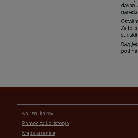
davanju
nareda
Ostali
Za foto
sudskih
Razgled
pod na
Korisni linkovi
Pomoc za koristenje
Mapa stranice