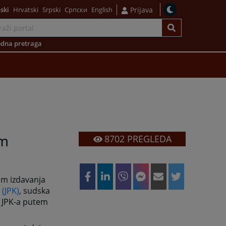
ski
Hrvatski
Srpski
Српски
English
Prijava
dna pretraga
em
8702
PREGLEDA
om izdavanja
(JPK)
, sudska
e JPK-a putem