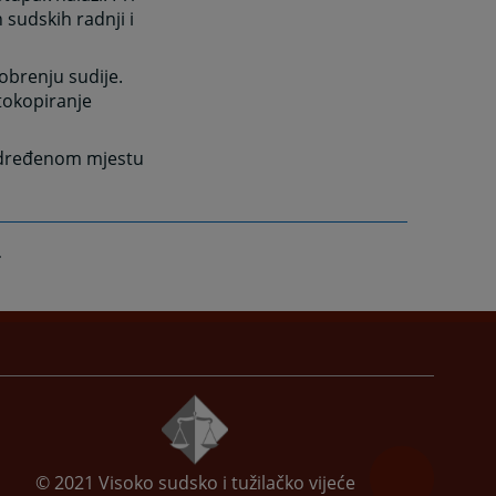
 sudskih radnji i
brenju sudije.
tokopiranje
a određenom mjestu
© 2021
Visoko sudsko i tužilačko vijeće