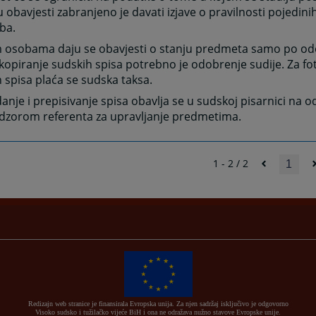
 obavjesti zabranjeno je davati izjave o pravilnosti pojedinih
ba.
m osobama daju se obavjesti o stanju predmeta samo po odo
kopiranje sudskih spisa potrebno je odobrenje sudije. Za fo
 spisa plaća se sudska taksa.
anje i prepisivanje spisa obavlja se u sudskoj pisarnici n
dzorom referenta za upravljanje predmetima.
1 - 2 / 2
1
Redizajn web stranice je finansirala Evropska unija. Za njen sadržaj isključivo je odgovorno
Visoko sudsko i tužilačko vijeće BiH i ona ne odražava nužno stavove Evropske unije.