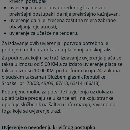
krivični postupak,
uvjerenje da se protiv određenog lica ne vodi
prekršajni postupak i da nije prekršajno kažnjavan,
uvjerenje da nije izrečena zaštitna mjera zabrane
obavljanja djelatnosti,
uvjerenje za učešće na tenderu.
Za izdavanje ovih uvjerenja i potvrda potrebno je
podnijeti molbu uz dokaz o uplaćenoj sudskoj taksi.
Za podnesak kojim se traži izdavanje uvjerenja plaća se
taksa u iznosu od 5.00 KM a za izdato uvjerenje plaća se
taksa u iznosu 10.00 KM, po tarifnom broju 24. Zakona
o sudskim taksama ("Službeni glasnik Republike
Srpske" br. 73/08, 49/09, 67/13, 63/14 i 66/18).
Popunjene molbe za potvrde i uvjerenja uz dokaz o
uplati takse predaju se u kancelariji na koju stranke
upućuje službenik na šalteru informacija, zavisno od
toga koje se uvjerenje traži.
Uvjerenje o nevođenju krivičnog postupka