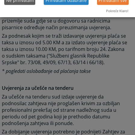
Ne prihvatam
Prihvatam odabrane
Prihvatam sve
Obrazac Zahtjeva za izdavanje uvjerenja možete
Pokreće Klaro!
preuzeti u pisarnici prekršajnog odjeljenja, soba 4,
prizemlje suda gdje se u dogovoru sa radnicima
pisarnice određuje način preuzimanja uvjerenja.
Za podnesak kojim se traži izdavanje uvjerenja plaća se
taksa u iznosu od 5.00 KM a za izdato uvjerenje plaća se
taksa u iznosu 10.00 KM, po tarifnom broju 24. Zakona
o sudskim taksama ("Službeni glasnik Republike
Srpske" br. 73/08, 49/09, 67/13, 63/14 i 66/18).
* pogledati oslobađanje od plaćanja takse
Uvjerenja za učešće na tenderu
Za učešće na tenderu sud izdaje uvjerenje da
podnosilac zahtjeva nije proglašen krivim za ozbiljan
profesionalni prekršaj od strane nadležnog suda u
periodu od pet godina koji je prethodio datumu
podnošenja zahtjeva ili ponude.
Za dobijanje uvjerenja potrebno je podnijeti Zahtjev za