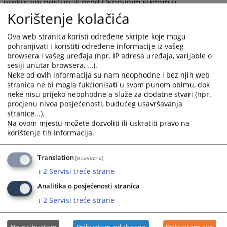
prekršajni postupak pred Osnovnim sudom u
Prijedoru.
Korištenje kolačića
Obrazac Zahtjeva za izdavanje uvjerenja se preuzima u
Ova web stranica koristi određene skripte koje mogu
pisarnici prekršajnog odjeljenja, soba 4, prizemlje suda
pohranjivati i koristiti određene informacije iz vašeg
gdje se u dogovoru sa radnicima pisarnice određuje
browsera i vašeg uređaja (npr. IP adresa uređaja, varijable o
način preuzimanja uvjerenja.
sesiji unutar browsera, ...).
Uredno predani zahtijevi obradiće se istoga dana.
Neke od ovih informacija su nam neophodne i bez njih web
stranica ne bi mogla fukcionisati u svom punom obimu, dok
Za podnesak kojim se traži izdavanje uvjerenja plaća se
neke nisu prijeko neophodne a služe za dodatne stvari (npr.
taksa u iznosu od 5.00 KM a za izdato uvjerenje plaća se
procjenu nivoa posjećenosti, budućeg usavršavanja
taksa u iznosu 10.00 KM, po tarifnom broju 24. Zakona
stranice...).
o sudskim taksama ("Službeni glasnik Republike
Na ovom mjestu možete dozvoliti ili uskratiti pravo na
korištenje tih informacija.
Srpske" br. 73/08, 49/09, 67/13, 63/14 i 66/18).
* pogledati oslobađanje od plaćanja takse
Translation
(obavezna)
↓
2
Servisi treće strane
Uvjerenje da nije izrečena zaštitna mjera zabrane
Analitika o posjećenosti stranica
obavljanja djelatnosti
↓
2
Servisi treće strane
Ovim uvjerenjem dokazujete da protiv Vas nije izrečena
zaštitna mjera zabrane obavljanja određene djelatnosti
od strane Osnovnog suda u Prijedoru.