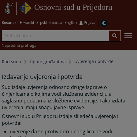
Osnovni sud u Prijedoru
Bosanski
Hrvatski
Srpski
Српски
English
Prijava
Napredna pretraga
Uvjerenja i potvrde
Rad suda
Upute građanima
Izdavanje uvjerenja i potvrda
Sud izdaje uvjerenja odnosno druge isprave o
činjenicama o kojima vodi službenu evidenciju a
saglasno podacima iz službene evidencije. Tako izdata
uvjerenja imaju snagu javne isprave.
Osnovni sud u Prijedoru izdaje slijedeća uvjerenja i
potvrde:
uverenje da se protiv određenog lica ne vodi