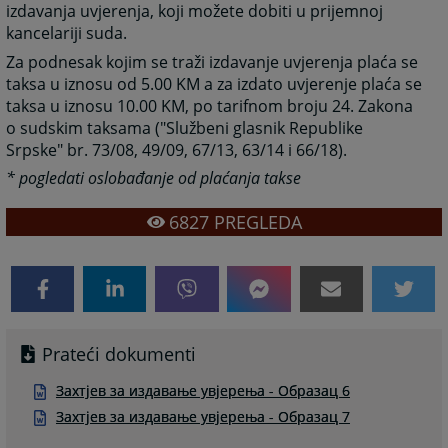
izdavanja uvjerenja, koji možete dobiti u prijemnoj
kancelariji suda.
Za podnesak kojim se traži izdavanje uvjerenja plaća se
taksa u iznosu od 5.00 KM a za izdato uvjerenje plaća se
taksa u iznosu 10.00 KM, po tarifnom broju 24. Zakona
o sudskim taksama ("Službeni glasnik Republike
Srpske" br. 73/08, 49/09, 67/13, 63/14 i 66/18).
* pogledati oslobađanje od plaćanja takse
6827
PREGLEDA
Prateći dokumenti
Захтјев за издавање увјерења - Образац 6
Захтјев за издавање увјерења - Образац 7