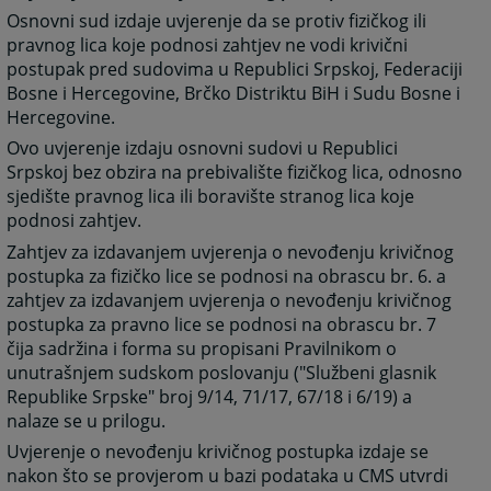
Osnovni sud izdaje uvjerenje da se protiv fizičkog ili
pravnog lica koje podnosi zahtjev ne vodi krivični
postupak pred sudovima u Republici Srpskoj, Federaciji
Bosne i Hercegovine, Brčko Distriktu BiH i Sudu Bosne i
Hercegovine.
Ovo uvjerenje izdaju osnovni sudovi u Republici
Srpskoj bez obzira na prebivalište fizičkog lica, odnosno
sjedište pravnog lica ili boravište stranog lica koje
podnosi zahtjev.
Zahtjev za izdavanjem uvjerenja o nevođenju krivičnog
postupka za fizičko lice se podnosi na obrascu br. 6. a
zahtjev za izdavanjem uvjerenja o nevođenju krivičnog
postupka za pravno lice se podnosi na obrascu br. 7
čija sadržina i forma su propisani Pravilnikom o
unutrašnjem sudskom poslovanju ("Službeni glasnik
Republike Srpske" broj 9/14, 71/17, 67/18 i 6/19) a
nalaze se u prilogu.
Uvjerenje o nevođenju krivičnog postupka izdaje se
nakon što se provjerom u bazi podataka u CMS utvrdi