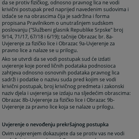
da se protiv fizičkog, odnosno pravnog lica ne vodi
krivični postupak pred naprijed navedenim sudovima i
izdaće se na obrascima čija je sadržina i forma
propisana Pravilnikom o unutrašnjem sudskom
poslovanju ("Službeni glasnik Republike Srpske" broj
9/14, 71/17, 67/18 i 6/19); tačnije Obrazac br. 8a-
Uvjerenje za fizičko lice i Obrazac 9a-Uvjerenje za
pravno lice a nalaze se u prilogu.
Ako se utvrdi da se vodi postupak sud će izdati
uvjerenje koje pored ličnih podataka podnosioca
zahtjeva odnosno osnovnih podataka pravnog lica
sadrži i podatke o nazivu suda pred kojim se vodi
krivični postupak, broj krivičnog predmeta i zakonski
naziv djela i uvjerenja se izdaju na sljedećim obrascima:
Obrazac 8b-Uvjerenje za fizičko lice i Obrazac 9b-
Uvjerenje za pravno lice koja se nalaze u prilogu.
Uvjerenje o nevođenju prekršajnog postupka
Ovim uvjerenjem dokazujete da se protiv vas ne vodi