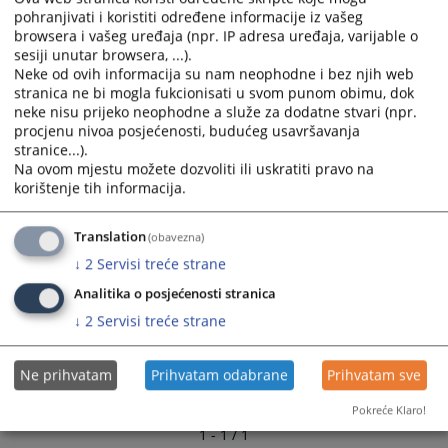
imovinsko-pravne poslove Banjaluka.
pohranjivati i koristiti određene informacije iz vašeg
browsera i vašeg uređaja (npr. IP adresa uređaja, varijable o
sesiji unutar browsera, ...).
Zemljišnoknjižne kancelarije su sada u sastavu
Neke od ovih informacija su nam neophodne i bez njih web
Republičke uprave za geodetske i imovinsko-pravne
stranica ne bi mogla fukcionisati u svom punom obimu, dok
poslove Banjaluka i odgovarajuće područne jedinice.
neke nisu prijeko neophodne a služe za dodatne stvari (npr.
procjenu nivoa posjećenosti, budućeg usavršavanja
6685
PREGLEDA
stranice...).
Na ovom mjestu možete dozvoliti ili uskratiti pravo na
korištenje tih informacija.
Translation
(obavezna)
↓
2
Servisi treće strane
Analitika o posjećenosti stranica
↓
2
Servisi treće strane
Ne prihvatam
Prihvatam odabrane
Prihvatam sve
Pokreće Klaro!
1 - 1 / 1