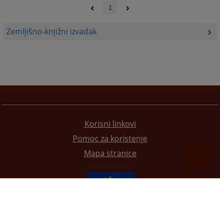
1
Zemljišno-knjižni izvadak
Korisni linkovi
Pomoc za koristenje
Mapa stranice
Redizajn web stranice je finansirala Evropska unija. Za njen sadržaj isključivo je odgovorno
Visoko sudsko i tužilačko vijeće BiH i ona ne odražava nužno stavove Evropske unije.