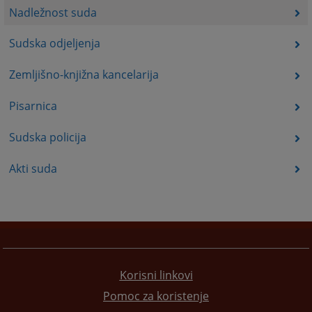
Nadležnost suda
Sudska odjeljenja
Zemljišno-knjižna kancelarija
Pisarnica
Sudska policija
Akti suda
Korisni linkovi
Pomoc za koristenje