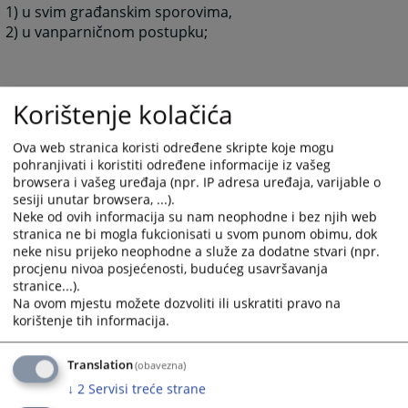
1) u svim građanskim sporovima,
2) u vanparničnom postupku;
c) u prekršajnim predmetima:
Korištenje kolačića
1) u svim prekršajnim predmetima,
2) zahtijevima za ponavljanje prekršajnog postupka;
Ova web stranica koristi određene skripte koje mogu
pohranjivati i koristiti određene informacije iz vašeg
browsera i vašeg uređaja (npr. IP adresa uređaja, varijable o
sesiji unutar browsera, ...).
d) u drugim predmetima:
Neke od ovih informacija su nam neophodne i bez njih web
1) da sprovodi izvršni postupak, ako zakonom nije
stranica ne bi mogla fukcionisati u svom punom obimu, dok
drugačije određeno,
neke nisu prijeko neophodne a služe za dodatne stvari (npr.
procjenu nivoa posjećenosti, budućeg usavršavanja
2) da određuje mjere obezbijeđenja, ako zakonom nije
stranice...).
drugačije određeno,
Na ovom mjestu možete dozvoliti ili uskratiti pravo na
3) da rješava u posebnim postupcima, ako zakonom
korištenje tih informacija.
nije drugačije određeno,
4) da pruža pravnu pomoć sudovima u Bosni i
Translation
(obavezna)
Hercegovini,
5) da vrši poslove međunarodne pravne pomoći, ako
↓
2
Servisi treće strane