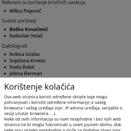
Referent za izvršenje krivičnih sankcija
Milica Popović
Sudski izvršitelji
Boško Kovačević
Radoslav Volaš
Daktilografi
Ankica Uzelac
Snježana Krneta
Nada Babić
Jelena Đerman
Jovana Tanasović
Korištenje kolačića
Milica Rosić
Jelena Puzavac
Ova web stranica koristi određene skripte koje mogu
Nikolina Berić
pohranjivati i koristiti određene informacije iz vašeg
Maja Vujmilović
browsera i vašeg uređaja (npr. IP adresa uređaja, varijable o
Snježana Zgonjanin
sesiji unutar browsera, ...).
Nataša Tadić
Neke od ovih informacija su nam neophodne i bez njih web
Nataša Vojinović
stranica ne bi mogla fukcionisati u svom punom obimu, dok
neke nisu prijeko neophodne a služe za dodatne stvari (npr.