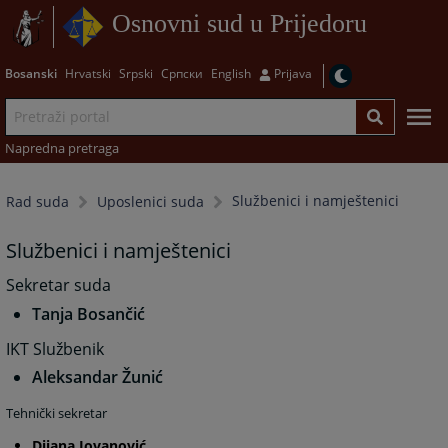
Osnovni sud u Prijedoru
Bosanski
Hrvatski
Srpski
Српски
English
Prijava
Napredna pretraga
Službenici i namještenici
Rad suda
Uposlenici suda
Službenici i namještenici
Sekretar suda
Tanja Bosančić
IKT Službenik
Aleksandar Žunić
Tehnički sekretar
Dijana Jovanović