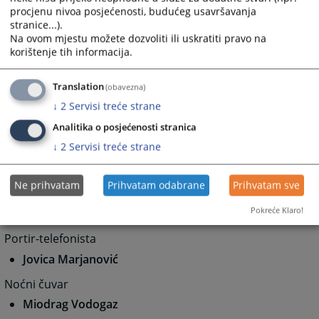
Adrijana Rosić
procjenu nivoa posjećenosti, budućeg usavršavanja
Milica Kovačević
stranice...).
Svetlana Radulović Bucalo
Na ovom mjestu možete dozvoliti ili uskratiti pravo na
Marija Vranješ
korištenje tih informacija.
Miroslava Reljić Milinković
Marijana Jokić
Translation
(obavezna)
Sudijski pripravnici-volonteri
↓
2
Servisi treće strane
Anđela Balaban
Analitika o posjećenosti stranica
↓
2
Servisi treće strane
Otprema pošte i arhiv
Predrag Bojanić
Ne prihvatam
Prihvatam odabrane
Prihvatam sve
Vozač
Pokreće Klaro!
Goran Ilinčić
Portir-telefonista
Jovica Marjanović
Noćni čuvar
Miodrag Vodogaz