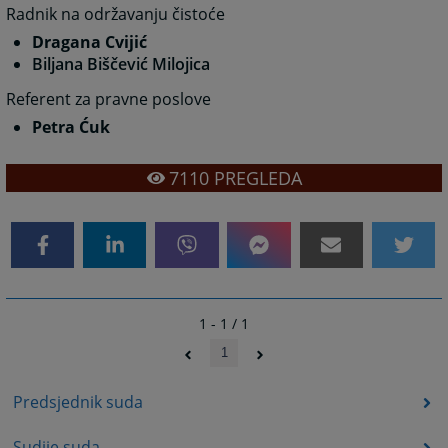
Radnik na održavanju čistoće
Dragana Cvijić
Biljana Biščević Milojica
Referent za pravne poslove
Petra Ćuk
7110
PREGLEDA
1 - 1 / 1
1
Predsjednik suda
Sudije suda