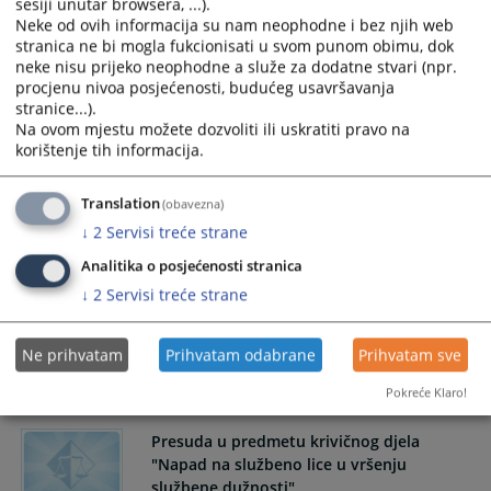
sesiji unutar browsera, ...).
Neke od ovih informacija su nam neophodne i bez njih web
Presuda u predmetu krivičnog djela
stranica ne bi mogla fukcionisati u svom punom obimu, dok
"Ugrožavanje javnog saobraćaja"
neke nisu prijeko neophodne a služe za dodatne stvari (npr.
procjenu nivoa posjećenosti, budućeg usavršavanja
Osnovni sud u Prijedoru objavljuje da je donio osuđujuću
stranice...).
presudu u predmetu krivičnog djela
Na ovom mjestu možete dozvoliti ili uskratiti pravo na
"Ugrožavanje javnog saobraćaja".
korištenje tih informacija.
22.08.2025.
Translation
(obavezna)
↓
2
Servisi treće strane
Određen pritvor licu A.M.
Analitika o posjećenosti stranica
↓
2
Servisi treće strane
Osnovni sud u Prijedoru odredio je pritvor licu A.M. zbog
postojanja osnovane sumnje da je počinio krivično djelo
Ne prihvatam
Prihvatam odabrane
Prihvatam sve
„Sprečavanje dokazivanja“.
22.08.2025.
Pokreće Klaro!
Presuda u predmetu krivičnog djela
"Napad na službeno lice u vršenju
službene dužnosti"