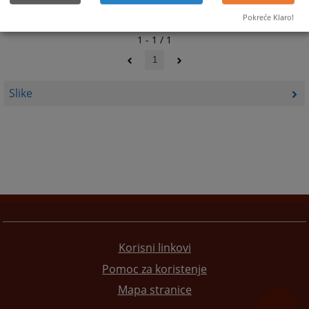
Pokreće Klaro!
1 - 1 / 1
1
Slike
Korisni linkovi
Pomoc za koristenje
Mapa stranice