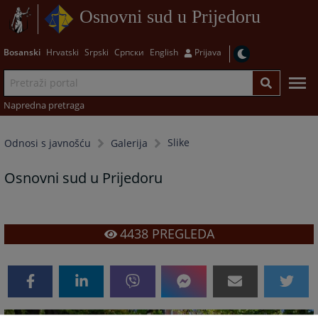
Osnovni sud u Prijedoru
Bosanski
Hrvatski
Srpski
Српски
English
Prijava
Napredna pretraga
Slike
Odnosi s javnošću
Galerija
Osnovni sud u Prijedoru
4438
PREGLEDA