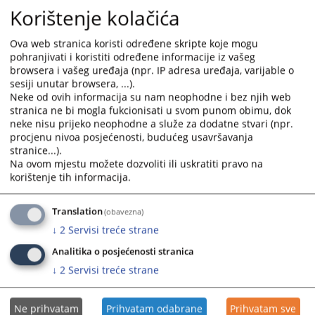
Korištenje kolačića
Ova web stranica koristi određene skripte koje mogu
pohranjivati i koristiti određene informacije iz vašeg
browsera i vašeg uređaja (npr. IP adresa uređaja, varijable o
sesiji unutar browsera, ...).
Neke od ovih informacija su nam neophodne i bez njih web
stranica ne bi mogla fukcionisati u svom punom obimu, dok
neke nisu prijeko neophodne a služe za dodatne stvari (npr.
procjenu nivoa posjećenosti, budućeg usavršavanja
stranice...).
Na ovom mjestu možete dozvoliti ili uskratiti pravo na
korištenje tih informacija.
Translation
(obavezna)
↓
2
Servisi treće strane
Osnovni sud u Prijedoru
Analitika o posjećenosti stranica
↓
2
Servisi treće strane
Ne prihvatam
Prihvatam odabrane
Prihvatam sve