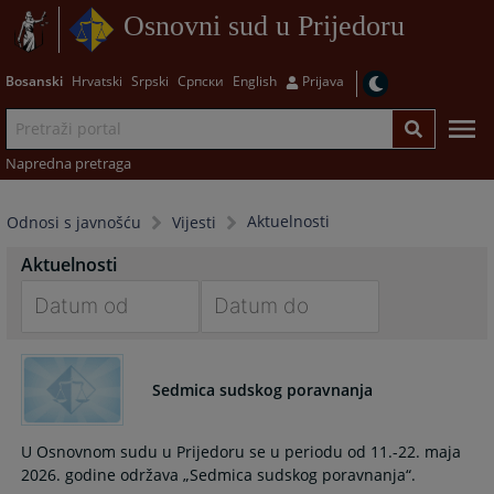
Osnovni sud u Prijedoru
Bosanski
Hrvatski
Srpski
Српски
English
Prijava
Napredna pretraga
Aktuelnosti
Odnosi s javnošću
Vijesti
Aktuelnosti
Navigate
Navigate
forward
forward
Sedmica sudskog poravnanja
to
to
interact
interact
with
with
U Osnovnom sudu u Prijedoru se u periodu od 11.-22. maja
the
the
2026. godine održava „Sedmica sudskog poravnanja“.
calendar
calendar