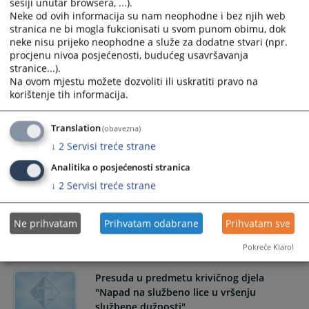
sesiji unutar browsera, ...).
Neke od ovih informacija su nam neophodne i bez njih web
Presuda u predmetu krivičnog djela
stranica ne bi mogla fukcionisati u svom punom obimu, dok
"Ugrožavanje javnog saobraćaja"
neke nisu prijeko neophodne a služe za dodatne stvari (npr.
procjenu nivoa posjećenosti, budućeg usavršavanja
Osnovni sud u Prijedoru objavljuje da je donio osuđujuću
stranice...).
presudu u predmetu krivičnog djela
Na ovom mjestu možete dozvoliti ili uskratiti pravo na
"Ugrožavanje javnog saobraćaja".
korištenje tih informacija.
22.08.2025.
Translation
(obavezna)
↓
2
Servisi treće strane
Određen pritvor licu A.M.
Analitika o posjećenosti stranica
↓
2
Servisi treće strane
Osnovni sud u Prijedoru odredio je pritvor licu A.M. zbog
postojanja osnovane sumnje da je počinio krivično djelo
Ne prihvatam
Prihvatam odabrane
Prihvatam sve
„Sprečavanje dokazivanja“.
22.08.2025.
Pokreće Klaro!
Presuda u predmetu krivičnog djela
"Napad na službeno lice u vršenju
službene dužnosti"