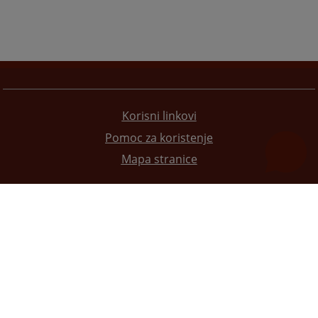
Korisni linkovi
Pomoc za koristenje
Mapa stranice
Redizajn web stranice je finansirala Evropska unija. Za njen sadržaj isključivo je odgovorno
Visoko sudsko i tužilačko vijeće BiH i ona ne odražava nužno stavove Evropske unije.