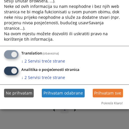
sesiji unutar browsera, ...).
Neke od ovih informacija su nam neophodne i bez njih web
stranica ne bi mogla fukcionisati u svom punom obimu, dok
neke nisu prijeko neophodne a služe za dodatne stvari (npr.
procjenu nivoa posjećenosti, budućeg usavršavanja
stranice...).
Na ovom mjestu možete dozvoliti ili uskratiti pravo na
korištenje tih informacija.
Translation
(obavezna)
↓
2
Servisi treće strane
Analitika o posjećenosti stranica
↓
2
Servisi treće strane
Ne prihvatam
Prihvatam odabrane
Prihvatam sve
0 - 0 / 0
Pokreće Klaro!
1