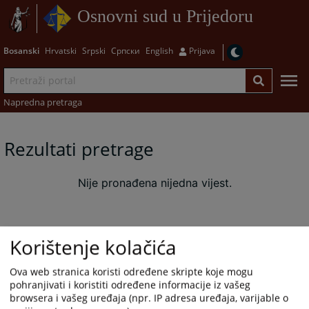
Osnovni sud u Prijedoru
Bosanski
Hrvatski
Srpski
Српски
English
Prijava
Napredna pretraga
Rezultati pretrage
Nije pronađena nijedna vijest.
Korištenje kolačića
Ova web stranica koristi određene skripte koje mogu
pohranjivati i koristiti određene informacije iz vašeg
browsera i vašeg uređaja (npr. IP adresa uređaja, varijable o