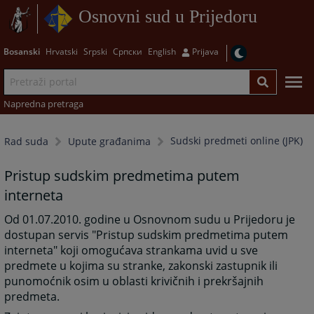
Osnovni sud u Prijedoru
Bosanski
Hrvatski
Srpski
Српски
English
Prijava
Napredna pretraga
Sudski predmeti online (JPK)
Rad suda
Upute građanima
Pristup sudskim predmetima putem
interneta
Od 01.07.2010. godine u Osnovnom sudu u Prijedoru je
dostupan servis "Pristup sudskim predmetima putem
interneta" koji omogućava strankama uvid u sve
predmete u kojima su stranke, zakonski zastupnik ili
punomoćnik osim u oblasti krivičnih i prekršajnih
predmeta.