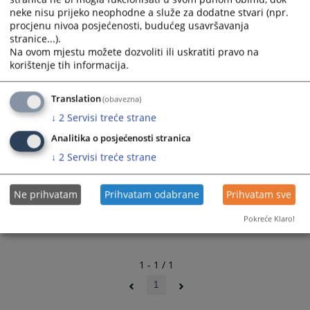
Odgovori na često postavljena pitanja
neke nisu prijeko neophodne a služe za dodatne stvari (npr.
Zahtjev za izdavanje JPK
procjenu nivoa posjećenosti, budućeg usavršavanja
stranice...).
Uputstvo za pristup sudskim predmetima putem
Na ovom mjestu možete dozvoliti ili uskratiti pravo na
Interneta
korištenje tih informacija.
Translation
(obavezna)
↓
2
Servisi treće strane
Analitika o posjećenosti stranica
↓
2
Servisi treće strane
Ne prihvatam
Prihvatam odabrane
Prihvatam sve
Pokreće Klaro!
1 - 1 / 1
1