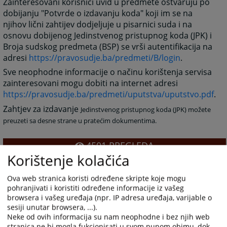
Zainteresovani korisnici uvid u predmete ostvaruju po
dobijanju "Potvrde o izdavanju koda" koji im se na
njihov lični zahtijev dodjeljuje u pisarnici suda i na
osnovu dobijenog Jedinstvenog pristupnog koda (JPK) i
Broja sudskog predmeta (BSP) se vrši autentifikacija na
adresi
https://pravosudje.ba/predmeti/B/login
.
Sve neophodne informacije o načinu korištenja servisa
zainteresovani mogu dobiti na internet adresi
https://pravosudje.ba/predmeti/uputstva/uputstvo.pdf
.
Zahtjev za izdavanje
Jedinstvenog pristupnog koda (JPK) možete
preuzeti sa desne strane u pratećim dokumentima.
4501
PREGLEDA
Korištenje kolačića
Ova web stranica koristi određene skripte koje mogu
pohranjivati i koristiti određene informacije iz vašeg
browsera i vašeg uređaja (npr. IP adresa uređaja, varijable o
sesiji unutar browsera, ...).
Prateći dokumenti
Neke od ovih informacija su nam neophodne i bez njih web
stranica ne bi mogla fukcionisati u svom punom obimu, dok