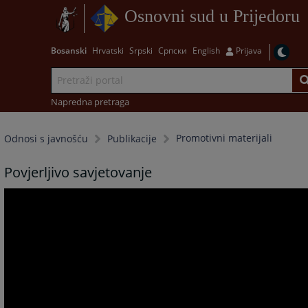
Osnovni sud u Prijedoru
Bosanski
Hrvatski
Srpski
Српски
English
Prijava
Napredna pretraga
Promotivni materijali
Odnosi s javnošću
Publikacije
Povjerljivo savjetovanje