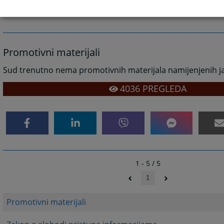
Promotivni materijali
Sud trenutno nema promotivnih materijala namijenjenih ja
4036
PREGLEDA
1 - 5 / 5
1
Promotivni materijali