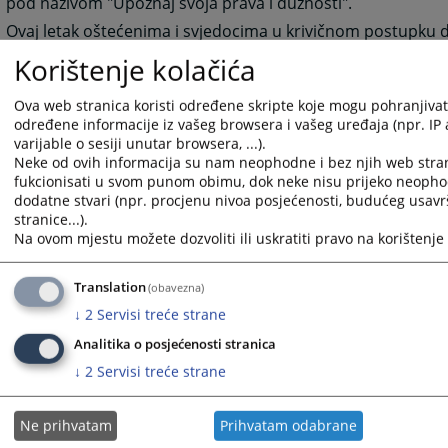
pod nazivom "Upoznaj svoja prava i dužnosti".
Ovaj letak oštećenima i svjedocima u krivičnom postupku d
konkretna objašnjenja njihovih prava i obaveza, i na taj na
Korištenje kolačića
njihovo učestvovanje u krivičnom postupku. Pored ovoga, 
na raspolaganju i obrazac namijenjen podnošenju imovin
Ova web stranica koristi određene skripte koje mogu pohranjivati 
zahtjeva u okviru krivičnog postupka.
određene informacije iz vašeg browsera i vašeg uređaja (npr. IP
varijable o sesiji unutar browsera, ...).
Primjena ovog uputstva i obrasca ima za cilj olakšati ostva
Neke od ovih informacija su nam neophodne i bez njih web stra
oštećenih u krivičnom postupku u BiH, te pružiti podršku 
fukcionisati u svom punom obimu, dok neke nisu prijeko neopho
osiguravanje praktičnih informacija o njihovom pravnom p
dodatne stvari (npr. procjenu nivoa posjećenosti, budućeg usav
stranice...).
4064
PREGLEDA
Na ovom mjestu možete dozvoliti ili uskratiti pravo na korištenje 
Translation
(obavezna)
↓
2
Servisi treće strane
Analitika o posjećenosti stranica
Prateći dokumenti
↓
2
Servisi treće strane
Letak o pravima i obavezama svjedoka i oštećenih u krivi
Ne prihvatam
Prihvatam odabrane
Obrazac Prijedloga za ostvarivanje imovinsko-pravnog zah