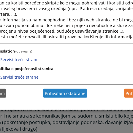
nica koristi određene skripte koje mogu pohranjivati i koristiti od
1-420
iz vašeg browsera i vašeg uređaja (npr. IP adresa uređaja, varijable 
1-015
era, ...).
2-307
h informacija su nam neophodne i bez njih web stranica ne bi mog
4-990
i u svom punom obimu, dok neke nisu prijeko neophodne a služe z
 procjenu nivoa posjećenosti, budućeg usavršavanja stranice...).
r suda:
tu možete dozvoliti ili uskratiti pravo na korištenje tih informacija
63
i sekretar suda:
nslation
(obavezna)
2-248
Servisi treće strane
Faxa:
litika o posjećenosti stranica
2-248
Servisi treće strane
resa:
prijedor@pravosudje.ba
tam
Prihvatam odabrane
Pri
RENJE:
zentacija je isključivo informativnog karaktera. Komunikac
u Prijedoru ostvarena elektonskom poštom /e-mail/ nema 
er i ne smatra se komunikacijom sa sudom u smislu bilo ko
 (pokretanje postupka, dostavljanje podneska, davanje izjava,
 lijekova i drugo).