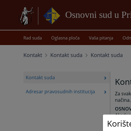
Osnovni sud u Pr
Rad suda
Oglasna ploča
Vaša pitanja
Odn
Kontakt suda
Kontakt
Kontakt suda
Kontakt suda
Kon
Adresar pravosudnih institucija
Za svak
načina
OSNOV
Akadem
Korišt
79102 P
Putem t