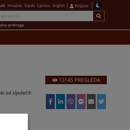
ski
Hrvatski
Srpski
Српски
English
Prijava
dna pretraga
13145
PREGLEDA
ki od sljedećih