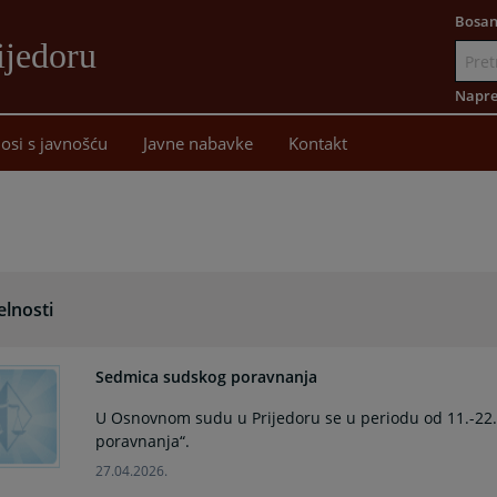
Bosan
ijedoru
Idi
na
Napre
sadržaj
osi s javnošću
Javne nabavke
Kontakt
elnosti
Sedmica sudskog poravnanja
U Osnovnom sudu u Prijedoru se u periodu od 11.-22
poravnanja“.
27.04.2026.