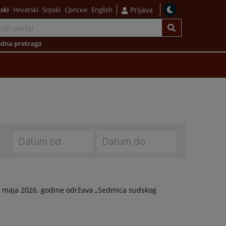
ski
Hrvatski
Srpski
Српски
English
Prijava
dna pretraga
Navigate
Navigate
forward
forward
to
to
. maja 2026. godine održava „Sedmica sudskog
interact
interact
with
with
the
the
calendar
calendar