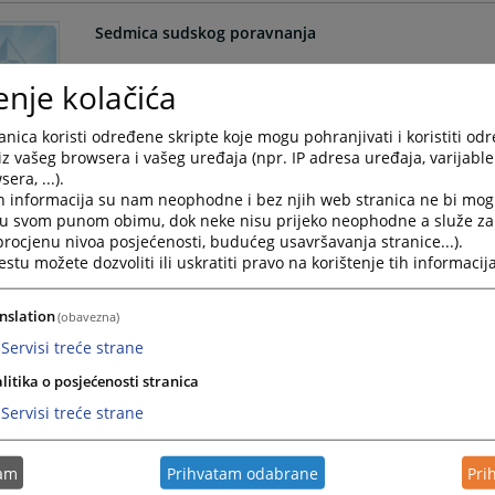
Sedmica sudskog poravnanja
U Osnovnom sudu u Prijedoru se u periodu od 03. do
enje kolačića
sudskog poravnanja“.
27.10.2025.
nica koristi određene skripte koje mogu pohranjivati i koristiti od
iz vašeg browsera i vašeg uređaja (npr. IP adresa uređaja, varijable 
era, ...).
Određen pritvor osumnjičenom Ž.L. zbog postojanja 
h informacija su nam neophodne i bez njih web stranica ne bi mog
„Neovlašćena proizvodnja i promet opojnih droga“
i u svom punom obimu, dok neke nisu prijeko neophodne a služe z
 procjenu nivoa posjećenosti, budućeg usavršavanja stranice...).
Osnovni sud u Prijedoru je odredio pritvor osumnjič
tu možete dozvoliti ili uskratiti pravo na korištenje tih informacija
počinio krivično djelo „Neovlašćena proizvodnja i pro
04.09.2025.
nslation
(obavezna)
Servisi treće strane
Presuda u predmetu krivičnog djela "Ugrožavanje ja
litika o posjećenosti stranica
Osnovni sud u Prijedoru objavljuje da je donio osuđu
Servisi treće strane
"Ugrožavanje javnog saobraćaja".
22.08.2025.
tam
Prihvatam odabrane
Pri