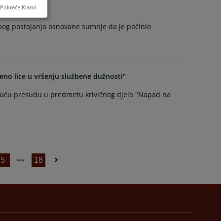
Pokreće Klaro!
zbog postojanja osnovane sumnje da je počinio
no lice u vršenju službene dužnosti"
ujuću presudu u predmetu krivičnog djela "Napad na
5
18