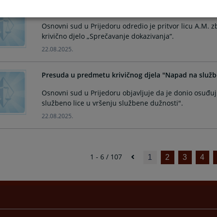
Određen pritvor licu A.M.
Osnovni sud u Prijedoru odredio je pritvor licu A.M. 
krivično djelo „Sprečavanje dokazivanja“.
22.08.2025.
Presuda u predmetu krivičnog djela "Napad na službe
Osnovni sud u Prijedoru objavljuje da je donio osuđ
službeno lice u vršenju službene dužnosti".
22.08.2025.
1 - 6 / 107
1
2
3
4