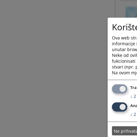
Korišt
Ova web stra
informacije 
unutar brows
Neke od ovi
fukcionisat
stvari (npr.
Na ovom mjes
Tra
↓
2
Ana
↓
2
Ne prihva