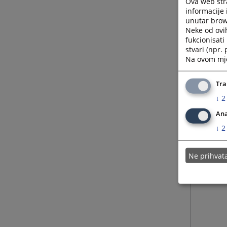
Ova web stra
informacije 
unutar brows
Neke od ovi
fukcionisat
stvari (npr.
Na ovom mjes
Tra
↓
2
Ana
↓
2
Ne prihva