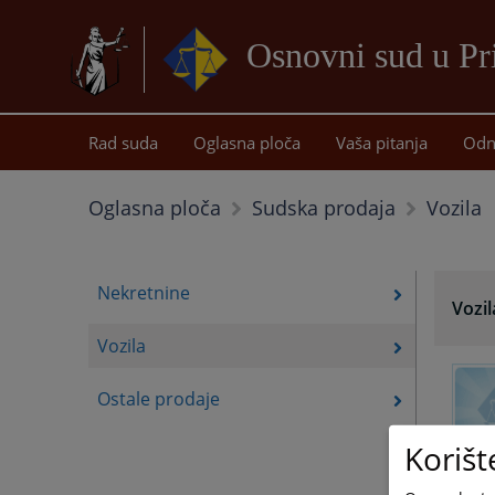
Osnovni sud u Pr
Rad suda
Oglasna ploča
Vaša pitanja
Odn
Vozila
Oglasna ploča
Sudska prodaja
Nekretnine
Vozil
Vozila
Ostale prodaje
Korišt