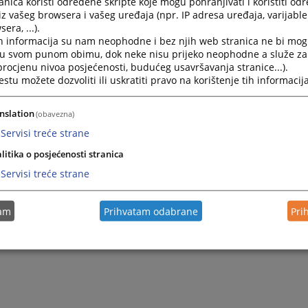
nica koristi određene skripte koje mogu pohranjivati i koristiti od
Javni oglas za prodaju motornog vozila
iz vašeg browsera i vašeg uređaja (npr. IP adresa uređaja, varijable 
era, ...).
Osnovni sud u Prijedoru objavljuje Javni oglas za pro
h informacija su nam neophodne i bez njih web stranica ne bi mog
26.02.2021.
i u svom punom obimu, dok neke nisu prijeko neophodne a služe z
 procjenu nivoa posjećenosti, budućeg usavršavanja stranice...).
tu možete dozvoliti ili uskratiti pravo na korištenje tih informacija
Javni oglas za prodaju motornog vozila
Osnovni sud u Prijedoru objavljuje Javni oglas za pr
nslation
(obavezna)
03.11.2017.
Servisi treće strane
litika o posjećenosti stranica
Servisi treće strane
tam
Prihvatam odabrane
Pri