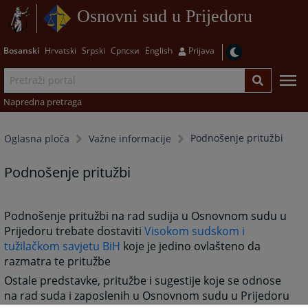
Osnovni sud u Prijedoru
Bosanski
Hrvatski
Srpski
Српски
English
Prijava
Napredna pretraga
Podnošenje pritužbi
Oglasna ploča
Važne informacije
Podnošenje pritužbi
Podnošenje pritužbi na rad sudija u Osnovnom sudu u
Prijedoru trebate dostaviti
Visokom sudskom i
tužilačkom savjetu BiH
koje je jedino ovlašteno da
razmatra te pritužbe
Ostale predstavke, pritužbe i sugestije koje se odnose
na rad suda i zaposlenih u Osnovnom sudu u Prijedoru