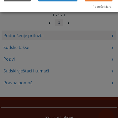
Pokreće Klaro!
1 - 1 / 1
1
Podnošenje pritužbi
Sudske takse
Pozivi
Sudski vještaci i tumači
Pravna pomoć
Korisni linkovi