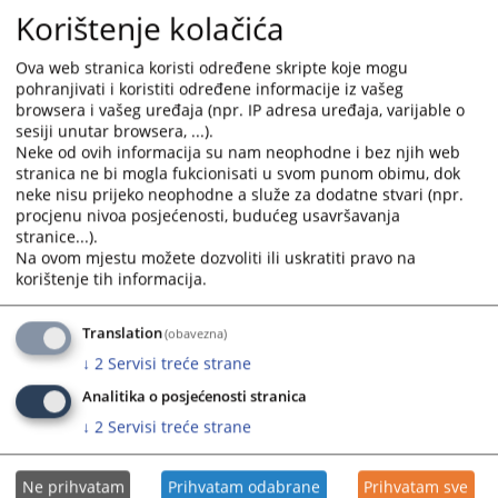
stranke mogu lično ostaviti u sandučić koji se nalazi u
Korištenje kolačića
holu prizemlja zgrade Osnovnog suda u Prijedoru.
Ova web stranica koristi određene skripte koje mogu
6774
PREGLEDA
pohranjivati i koristiti određene informacije iz vašeg
browsera i vašeg uređaja (npr. IP adresa uređaja, varijable o
sesiji unutar browsera, ...).
Neke od ovih informacija su nam neophodne i bez njih web
stranica ne bi mogla fukcionisati u svom punom obimu, dok
neke nisu prijeko neophodne a služe za dodatne stvari (npr.
procjenu nivoa posjećenosti, budućeg usavršavanja
stranice...).
Na ovom mjestu možete dozvoliti ili uskratiti pravo na
korištenje tih informacija.
Translation
(obavezna)
↓
2
Servisi treće strane
Analitika o posjećenosti stranica
↓
2
Servisi treće strane
Ne prihvatam
Prihvatam odabrane
Prihvatam sve