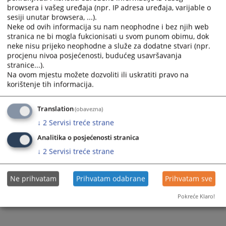
browsera i vašeg uređaja (npr. IP adresa uređaja, varijable o
Prateći dokumenti
sesiji unutar browsera, ...).
Neke od ovih informacija su nam neophodne i bez njih web
Obavještenje o javnoj nabavci-gorivo
stranica ne bi mogla fukcionisati u svom punom obimu, dok
neke nisu prijeko neophodne a služe za dodatne stvari (npr.
procjenu nivoa posjećenosti, budućeg usavršavanja
stranice...).
253
PREGLEDA
Na ovom mjestu možete dozvoliti ili uskratiti pravo na
korištenje tih informacija.
Translation
(obavezna)
↓
2
Servisi treće strane
Analitika o posjećenosti stranica
↓
2
Servisi treće strane
Ne prihvatam
Prihvatam odabrane
Prihvatam sve
Pokreće Klaro!