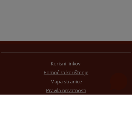
Korisni linkovi
Pomoć za korištenje
Mapa stranice
Pravila privatnosti
Redizajn web stranice je finansirala Evropska unija. Za njen sadržaj isključivo je odgovorno
Visoko sudsko i tužilačko vijeće BiH i ona ne odražava nužno stavove Evropske unije.