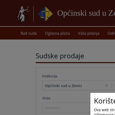
Općinski sud u Z
Rad suda
Oglasna ploča
Vaša pitanja
Odn
Sudske prodaje
Institucija
Općinski sud u Zenici
Korišt
Vrsta
Odaberi...
Ova web stra
informacije 