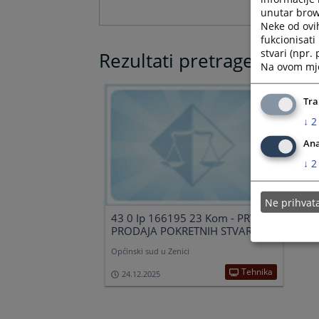
unutar brows
Neke od ovi
fukcionisat
stvari (npr.
Rezultati pretrage
Na ovom mjes
Tra
↓
2
Ana
↓
2
Ne prihva
43 0 Ip 166195 23 Kom - PRVA
PRODAJA POKRETNIH STVARI
Općinski sud u Zenici
Tehnika
24.12.2025