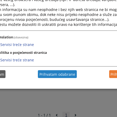
the
the
forward
forward
era, ...).
calendar
calenda
to
to
h informacija su nam neophodne i bez njih web stranica ne bi mog
and
and
interact
interact
i u svom punom obimu, dok neke nisu prijeko neophodne a služe z
select
select
with
with
 procjenu nivoa posjećenosti, budućeg usavršavanja stranice...).
a
a
the
the
tu možete dozvoliti ili uskratiti pravo na korištenje tih informacija
date.
date.
calendar
calenda
Press
Press
and
and
the
the
nslation
(obavezna)
select
select
question
questio
a
a
Servisi treće strane
mark
mark
date.
date.
key
key
litika o posjećenosti stranica
Press
Press
to
to
the
the
Servisi treće strane
get
get
question
questio
the
the
mark
mark
keyboard
keyboar
key
key
tam
Prihvatam odabrane
Pri
shortcuts
shortcu
to
to
for
for
get
get
changing
changin
the
the
dates.
dates.
keyboard
keyboar
shortcuts
shortcu
for
for
changing
changin
dates.
dates.
1 - 1 / 1
1