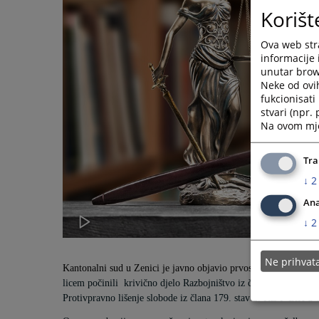
Korišt
Ova web stra
informacije 
unutar brows
Neke od ovi
fukcionisat
stvari (npr.
Na ovom mjes
Tra
↓
2
Ana
↓
2
Ne prihva
Kantonalni sud u Zenici je javno objavio prvostepenu presudu
licem
počinili
krivično djelo Razbojništvo iz člana 289. stav 2
Protivpravno lišenje slobode iz člana 179. stav 2. KZ F BiH u 