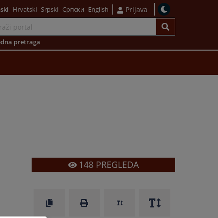
ski
Hrvatski
Srpski
Српски
English
Prijava
dna pretraga
148
PREGLEDA