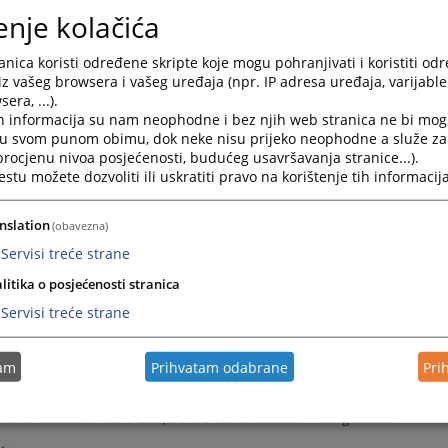
enje kolačića
nica koristi određene skripte koje mogu pohranjivati i koristiti od
iz vašeg browsera i vašeg uređaja (npr. IP adresa uređaja, varijable 
era, ...).
h informacija su nam neophodne i bez njih web stranica ne bi mog
i u svom punom obimu, dok neke nisu prijeko neophodne a služe z
 procjenu nivoa posjećenosti, budućeg usavršavanja stranice...).
tu možete dozvoliti ili uskratiti pravo na korištenje tih informacija
nslation
(obavezna)
Servisi treće strane
litika o posjećenosti stranica
Servisi treće strane
tam
Prihvatam odabrane
Pri
 kojom se optuženi
N.S. i A.S. oslobađaju od optužbe da su
zajednički sa NN
. u vezi sa stavom 1. i u vezi sa članom 31. KZ F BiH i krivično djelo
vezi sa članom 31. KZ F BiH, a sve u vezi sa članom 54. istog zakona.