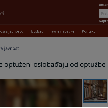
Bosan
ci
Idi
na
Napre
sadržaj
osi s javnošću
Budžet
Javne nabavke
Kontakt
a javnost
 optuženi oslobađaju od optužbe