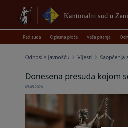
Kantonalni sud u Zeni
Rad suda
Oglasna ploča
Vaša pitanja
Odn
Odnosi s javnošću
Vijesti
Saopćenja z
Donesena presuda kojom se
05.05.2026.