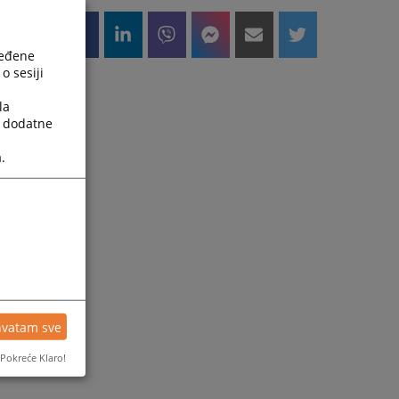
ređene
o sesiji
la
a dodatne
.
hvatam sve
Pokreće Klaro!