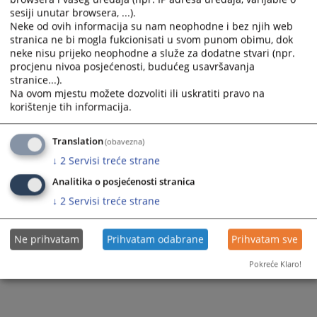
Brošura
sesiji unutar browsera, ...).
Neke od ovih informacija su nam neophodne i bez njih web
stranica ne bi mogla fukcionisati u svom punom obimu, dok
neke nisu prijeko neophodne a služe za dodatne stvari (npr.
procjenu nivoa posjećenosti, budućeg usavršavanja
stranice...).
Na ovom mjestu možete dozvoliti ili uskratiti pravo na
korištenje tih informacija.
Translation
(obavezna)
↓
2
Servisi treće strane
Analitika o posjećenosti stranica
↓
2
Servisi treće strane
Ne prihvatam
Prihvatam odabrane
Prihvatam sve
Pokreće Klaro!