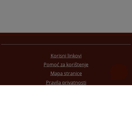
Korisni linkovi
Pomoć za korištenje
Mapa stranice
Pravila privatnosti
Redizajn web stranice je finansirala Evropska unija. Za njen sadržaj isključivo je odgovorno
Visoko sudsko i tužilačko vijeće BiH i ona ne odražava nužno stavove Evropske unije.