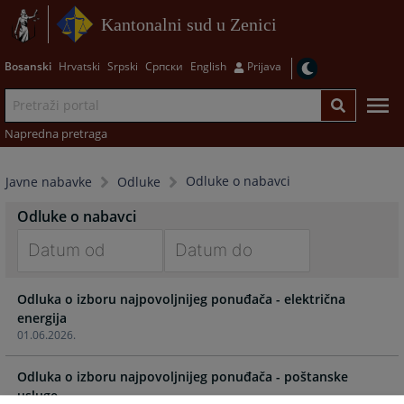
Kantonalni sud u Zenici
Bosanski
Hrvatski
Srpski
Српски
English
Prijava
Napredna pretraga
Odluke o nabavci
Javne nabavke
Odluke
Odluke o nabavci
Navigate
Navigate
Odluka o izboru najpovoljnijeg ponuđača - električna
forward
forward
energija
to
to
01.06.2026.
interact
interact
with
with
Odluka o izboru najpovoljnijeg ponuđača - poštanske
the
the
usluge
calendar
calendar