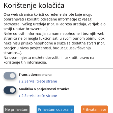
Korištenje kolačića
30.01.2026.
and
and
select
select
Odluka o izboru najpovoljnijeg ponuđača - Mobilinih
Ova web stranica koristi određene skripte koje mogu
a
a
pohranjivati i koristiti određene informacije iz vašeg
arhivskih regala
date.
date.
browsera i vašeg uređaja (npr. IP adresa uređaja, varijable o
09.06.2025.
Press
Press
sesiji unutar browsera, ...).
the
the
Neke od ovih informacija su nam neophodne i bez njih web
Odluka o izboru najpovoljnijeg ponuđača - električna
question
question
stranica ne bi mogla fukcionisati u svom punom obimu, dok
energija
mark
mark
neke nisu prijeko neophodne a služe za dodatne stvari (npr.
19.05.2025.
procjenu nivoa posjećenosti, budućeg usavršavanja
key
key
stranice...).
to
to
Na ovom mjestu možete dozvoliti ili uskratiti pravo na
Odluka o poništenju postupka javne nabavke
get
get
korištenje tih informacija.
03.03.2025.
the
the
keyboard
keyboard
Odluka o izboru najpovoljnijeg ponuđača - poštanske
Translation
(obavezna)
shortcuts
shortcuts
usluge
↓
2
Servisi treće strane
for
for
07.02.2025.
changing
changing
Analitika o posjećenosti stranica
dates.
dates.
↓
2
Servisi treće strane
Ne prihvatam
Prihvatam odabrane
Prihvatam sve