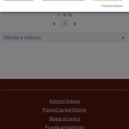
Pokreće Klaro!
1 - 6 / 6
1
Odluke o nabavci
Korisni linkovi
Pomoć za korištenje
Mapa stranice
Pravila privatnosti